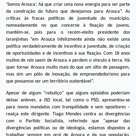
‘Somos Arouca’, há que criar uma nova energia para ser parte
da construção do futuro que desejamos para Arouca”. As
críticas às fracas políticas de juventude do município,
nomeadamente no que concerne à fixação de jovens,
mantêm-se, pois para o recém-eleito presidente dos
laranjinhas “em Arouca infelizmente ainda não existe uma
política verdadeiramente de incentivo à juventude, de criação
de oportunidades e de incentivos à sua fixação. Com 18 anos
muitos de nós saem de Arouca e perdem o vínculo à terra. Há
quer tornar Arouca muito mais do que um sítio de passagem,
mas sim um pólo de inovação, de empreendedorismo para
que possamos ser um território sustentável”.
Apesar de algum “rebuliço” que alguns episódios poderiam
deixar antever, a JSD local, tal como o PSD, apresentou-se
para novos mandatos com tranquilidade e sem opositores –
realça este dirigente. Tiago Mendes centra as divergências
com o Partido Socialista, referindo que “apesar das
divergências políticas ou de ideologia, estamos dispostos a
trabalhar sempre em prol de Arouca e da sua população,