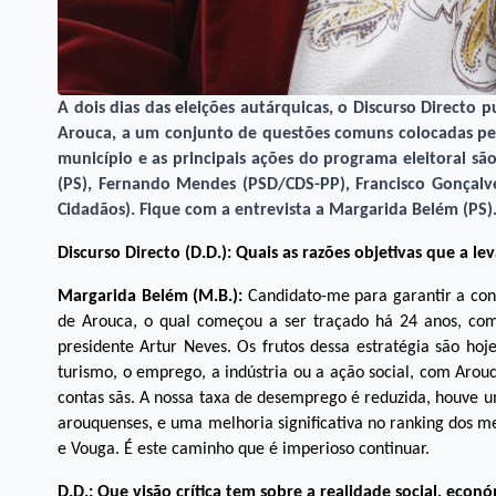
A dois dias das eleições autárquicas, o Discurso Directo 
Arouca, a um conjunto de questões comuns colocadas pelo
município e as principais ações do programa eleitoral s
(PS), Fernando Mendes (PSD/CDS-PP), Francisco Gonçalv
Cidadãos). Fique com a entrevista a Margarida Belém (PS)
Discurso Directo (D.D.): Quais as razões objetivas que a 
Margarida Belém (M.B.):
Candidato-me para garantir a con
de Arouca, o qual começou a ser traçado há 24 anos, com
presidente Artur Neves. Os frutos dessa estratégia são hoj
turismo, o emprego, a indústria ou a ação social, com Arou
contas sãs. A nossa taxa de desemprego é reduzida, houve
arouquenses, e uma melhoria significativa no ranking dos me
e Vouga. É este caminho que é imperioso continuar.
D.D.: Que visão crí­tica tem sobre a realidade social, econ