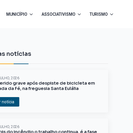
MUNICÍPIO
ASSOCIATIVISMO
TURISMO
s notícias
JULHO, 2026
erido grave após despiste de bicicleta em
ada da Fé, na freguesia Santa Eulália
r notícia
JULHO, 2026
is do incêndio o trabalho continua, é a fase