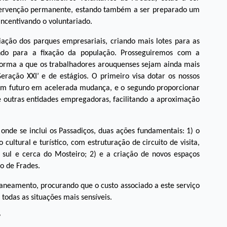
ntervenção permanente, estando também a ser preparado um
incentivando o voluntariado.
iação dos parques empresariais, criando mais lotes para as
indo para a fixação da população. Prosseguiremos com a
 forma a que os trabalhadores arouquenses sejam ainda mais
ração XXI’ e de estágios. O primeiro visa dotar os nossos
um futuro em acelerada mudança, e o segundo proporcionar
e outras entidades empregadoras, facilitando a aproximação
 onde se inclui os Passadiços, duas ações fundamentais: 1) o
ltural e turístico, com estruturação de circuito de visita,
 sul e cerca do Mosteiro; 2) e a criação de novos espaços
o de Frades.
aneamento, procurando que o custo associado a este serviço
das as situações mais sensíveis.
?