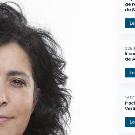
de r
de S
Le
3 DE 
Insc
de A
Le
16 DE
Pisc
Ver
Le