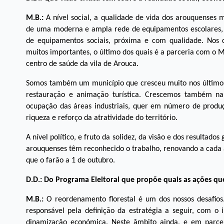
M.B.:
A nível social, a qualidade de vida dos arouquenses 
de uma moderna e ampla rede de equipamentos escolares, d
de equipamentos sociais, próxima e com qualidade. Nos
muitos importantes, o último dos quais é a parceria com o Mi
centro de saúde da vila de Arouca.
Somos também um município que cresceu muito nos últimos a
restauração e animação turística. Crescemos também na
ocupação das áreas industriais, quer em número de produç
riqueza e reforço da atratividade do território.
A nível político, e fruto da solidez, da visão e dos resultado
arouquenses têm reconhecido o trabalho, renovando a cada at
que o farão a 1 de outubro.
D.D.: Do Programa Eleitoral que propõe quais as ações qu
M.B.:
O reordenamento florestal é um dos nossos desafios.
responsável pela definição da estratégia a seguir, com o 
dinamização económica. Neste âmbito ainda, e em parcer