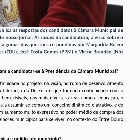
publica as respostas dos candidatos à Câmara Municipal de
 nosso jornal. As razões da candidatura, a visão sobre o
ão algumas das questões respondidas por Margarida Belém
es (CDU), José Costa Gomes (PPM) e Victor Brandão (Nós
.
levam a candidatar-se à Presidência da Câmara Municipal?
tinuidade no projeto, na visão, no rumo de desenvolvimento
 liderança do Dr. Zola e que foi dado continuidade com o
e bem visíveis, nas mais diversas áreas como a educação, o
ca a assumir-se como um concelho dinâmico e atrativo, e de
 um aumento muito expressivo no poder médio de compra dos
lhores municípios para se viver, no contexto do Entre Douro
ómica e política do município?