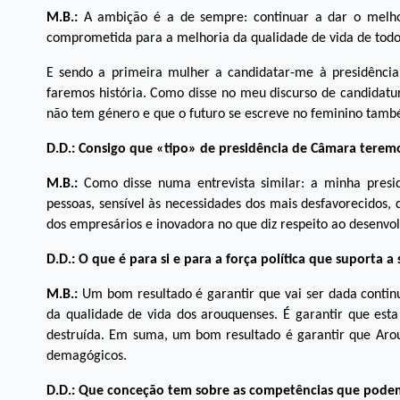
M.B.:
A ambição é a de sempre: continuar a dar o mel
comprometida para a melhoria da qualidade de vida de todo
E sendo a primeira mulher a candidatar-me à presidência
faremos história. Como disse no meu discurso de candidat
não tem género e que o futuro se escreve no feminino tam
D.D.: Consigo que «tipo» de presidência de Câmara terem
M.B.:
Como disse numa entrevista similar: a minha presi
pessoas, sensível às necessidades dos mais desfavorecidos, 
dos empresários e inovadora no que diz respeito ao desenvo
D.D.: O que é para si e para a força política que suporta
M.B.:
Um bom resultado é garantir que vai ser dada contin
da qualidade de vida dos arouquenses. É garantir que esta
destruída. Em suma, um bom resultado é garantir que Arou
demagógicos.
D.D.: Que conceção tem sobre as competências que podem 