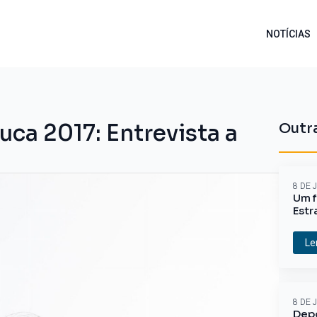
NOTÍCIAS
uca 2017: Entrevista a
Outra
8 DE 
Um f
Estr
Le
8 DE 
Depo