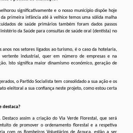
melhorou significativamente e o nosso município dispõe hoje
a primeira infância até à velhice temos uma sólida malha
 cuidados de saúde primários também foram dados passos
nistério da Saúde para consultas de saúde oral (dentista) no
nos nos setores ligados ao turismo, é o caso da hotelaria,
 vertente industrial, quer em número de empresas e na
ão. Isto significa maior dinamismo económico, geração de
s gerados, o Partido Socialista tem consolidado a sua ação e os
o eleitoral a sua confiança neste projeto, como estou certa
e destaca?
 Destaco assim a criação do Via Verde Florestal, que será
intuito de promover o ordenamento florestal e a respetiva
ia com os Bombeiros Voluntários de Arouca, estão a ser