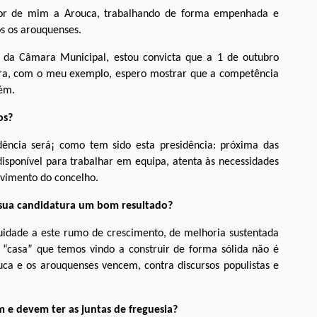
hor de mim a Arouca, trabalhando de forma empenhada e
s os arouquenses.
 da Câmara Municipal, estou convicta que a 1 de outubro
ura, com o meu exemplo, espero mostrar que a competência
bém.
os?
dência será¡ como tem sido esta presidência: próxima das
disponível para trabalhar em equipa, atenta às necessidades
lvimento do concelho.
 a sua candidatura um bom resultado?
uidade a este rumo de crescimento, de melhoria sustentada
 “casa” que temos vindo a construir de forma sólida não é
ca e os arouquenses vencem, contra discursos populistas e
e devem ter as juntas de freguesia?