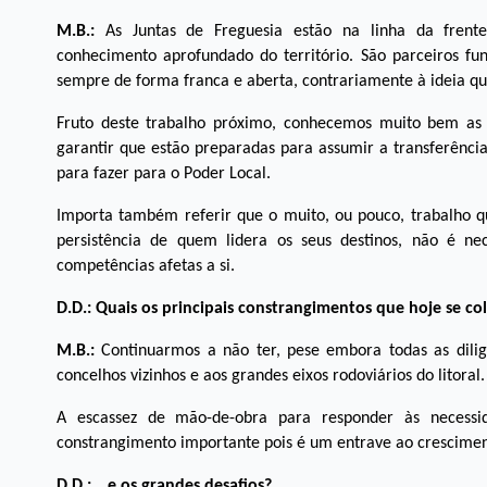
M.B.:
As Juntas de Freguesia estão na linha da frent
conhecimento aprofundado do território. São parceiros f
sempre de forma franca e aberta, contrariamente à ideia qu
Fruto deste trabalho próximo, conhecemos muito bem as s
garantir que estão preparadas para assumir a transferênci
para fazer para o Poder Local.
Importa também referir que o muito, ou pouco, trabalho q
persistência de quem lidera os seus destinos, não é n
competências afetas a si.
D.D.: Quais os principais constrangimentos que hoje se c
M.B.:
Continuarmos a não ter, pese embora todas as diligê
concelhos vizinhos e aos grandes eixos rodoviários do litoral.
A escassez de mão-de-obra para responder às necessid
constrangimento importante pois é um entrave ao crescimen
D.D.: …e os grandes desafios?