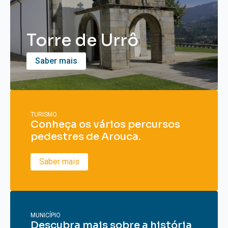
Torre de Urrô
Saber mais
TURISMO
Conheça os vários percursos
pedestres de Arouca.
Saber mais
MUNICÍPIO
Descubra mais sobre a história