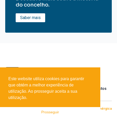
do concelho.
Saber mais
Este website utiliza cookies para garantir
que obtém a melhor experiência de
Sobre o portal
Parceiros
Contactos
utilização. Ao prosseguir aceita a sua
utilização.
© 2026 Todos os direitos reservados
Desenvolvido por
[+|-] Enérgica
Prosseguir