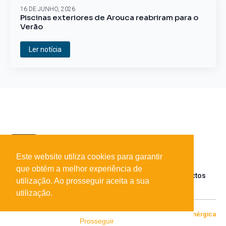
16 DE JUNHO, 2026
Piscinas exteriores de Arouca reabriram para o
Verão
Ler notícia
Este website utiliza cookies para garantir
que obtém a melhor experiência de
Sobre o portal
Parceiros
Contactos
utilização. Ao prosseguir aceita a sua
utilização.
© 2026 Todos os direitos reservados
Desenvolvido por
[+|-] Enérgica
Prosseguir