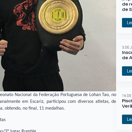
de r
de S
Le
3 DE 
Insc
de A
Le
eonato Nacional da Federação Portuguesa de Lohan Tao, no
16 DE
Pisc
nalmente em Escariz, participou com diversos atletas, de
Ver
a, obtendo, no final, 11 medalhas.
Le
tas
as/3º lugar Rumble