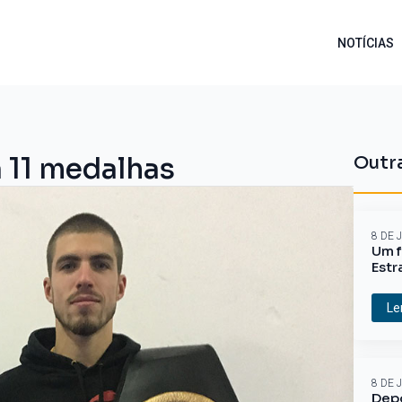
NOTÍCIAS
 11 medalhas
Outra
8 DE 
Um f
Estr
Le
8 DE 
Depo