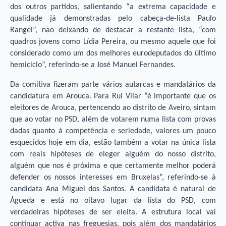
dos outros partidos, salientando “a extrema capacidade e
qualidade já demonstradas pelo cabeça-de-lista Paulo
Rangel”, não deixando de destacar a restante lista, “com
quadros jovens como Lídia Pereira, ou mesmo aquele que foi
considerado como um dos melhores eurodeputados do último
hemiciclo”, referindo-se a José Manuel Fernandes.
Da comitiva fizeram parte vários autarcas e mandatários da
candidatura em Arouca. Para Rui Vilar “é importante que os
eleitores de Arouca, pertencendo ao distrito de Aveiro, sintam
que ao votar no PSD, além de votarem numa lista com provas
dadas quanto à competência e seriedade, valores um pouco
esquecidos hoje em dia, estão também a votar na única lista
com reais hipóteses de eleger alguém do nosso distrito,
alguém que nos é próxima e que certamente melhor poderá
defender os nossos interesses em Bruxelas”, referindo-se à
candidata Ana Miguel dos Santos. A candidata é natural de
Águeda e está no oitavo lugar da lista do PSD, com
verdadeiras hipóteses de ser eleita. A estrutura local vai
continuar activa nas freguesias, pois além dos mandatários