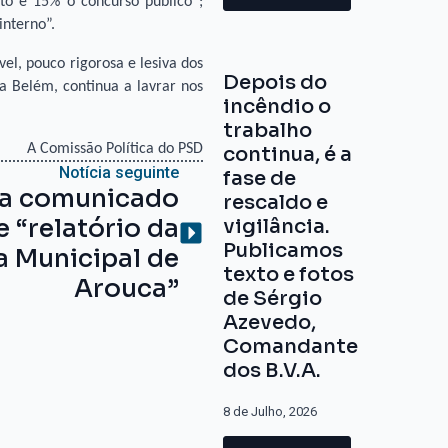
to e 15% o concurso público”;
interno”.
el, pouco rigorosa e lesiva dos
Depois do
a Belém, continua a lavrar nos
incêndio o
trabalho
A Comissão Política do PSD
continua, é a
Notícia seguinte
fase de
 a comunicado
rescaldo e
 “relatório da
vigilância.
Publicamos
a Municipal de
texto e fotos
Arouca”
de Sérgio
Azevedo,
Comandante
dos B.V.A.
8 de Julho, 2026