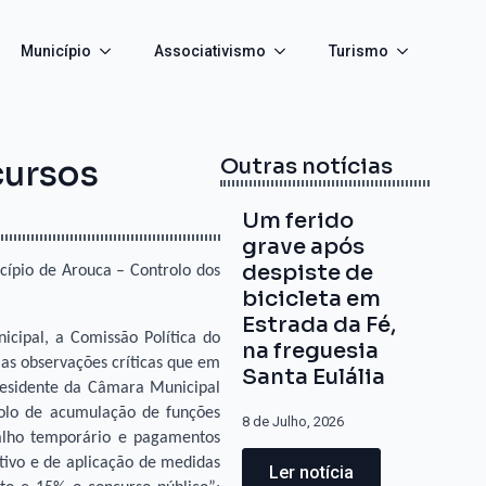
Município
Associativismo
Turismo
cursos
Outras notícias
Um ferido
grave após
despiste de
cípio de Arouca – Controlo dos
bicicleta em
Estrada da Fé,
cipal, a Comissão Política do
na freguesia
as observações críticas que em
Santa Eulália
presidente da Câmara Municipal
rolo de acumulação de funções
8 de Julho, 2026
abalho temporário e pagamentos
ativo e de aplicação de medidas
Ler notícia