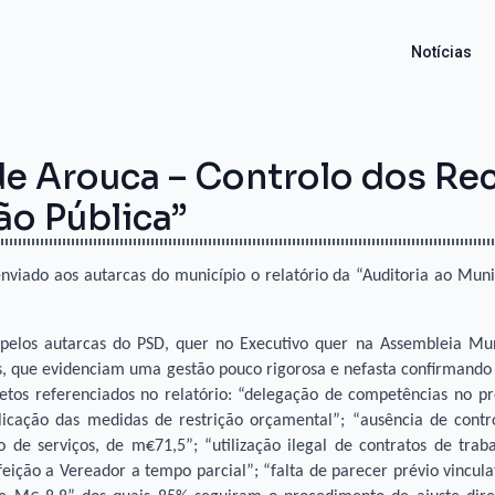
Notícias
de Arouca – Controlo dos Re
o Pública”
nviado aos autarcas do município o relatório da “Auditoria ao Muni
pelos autarcas do PSD, quer no Executivo quer na Assembleia Muni
, que evidenciam uma gestão pouco rigorosa e nefasta confirmando 
petos referenciados no relatório: “delegação de competências no 
plicação das medidas de restrição orçamental”; “ausência de cont
o de serviços, de m€71,5”; “utilização ilegal de contratos de tr
feição a Vereador a tempo parcial”; “falta de parecer prévio vincul