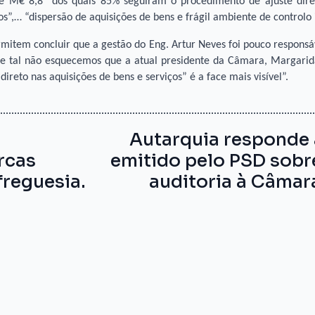
de M€ 8,8” dos quais 85% seguiram o procedimento de ajuste dire
os”,… “dispersão de aquisições de bens e frágil ambiente de controlo 
mitem concluir que a gestão do Eng. Artur Neves foi pouco responsáv
te tal não esquecemos que a atual presidente da Câmara, Margarid
reto nas aquisições de bens e serviços” é a face mais visível”.
Autarquia responde
rcas
emitido pelo PSD sobre
freguesia.
auditoria à Câmar