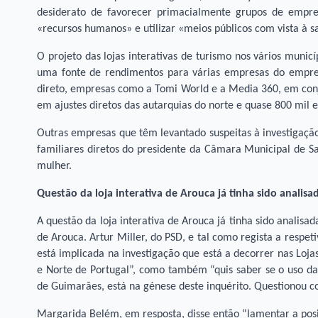
desiderato de favorecer primacialmente grupos de empres
«recursos humanos» e utilizar «meios públicos com vista à sa
O projeto das lojas interativas de turismo nos vários municí
uma fonte de rendimentos para várias empresas do empres
direto, empresas como a Tomi World e a Media 360, em conj
em ajustes diretos das autarquias do norte e quase 800 mil e
Outras empresas que têm levantado suspeitas à investigação
familiares diretos do presidente da Câmara Municipal de Sa
mulher.
Questão da loja interativa de Arouca já tinha sido analis
A questão da loja interativa de Arouca já tinha sido analis
de Arouca. Artur Miller, do PSD, e tal como regista a respeti
está implicada na investigação que está a decorrer nas Loja
e Norte de Portugal”, como também “quis saber se o uso da
de Guimarães, está na génese deste inquérito. Questionou c
Margarida Belém, em resposta, disse então “lamentar a pos