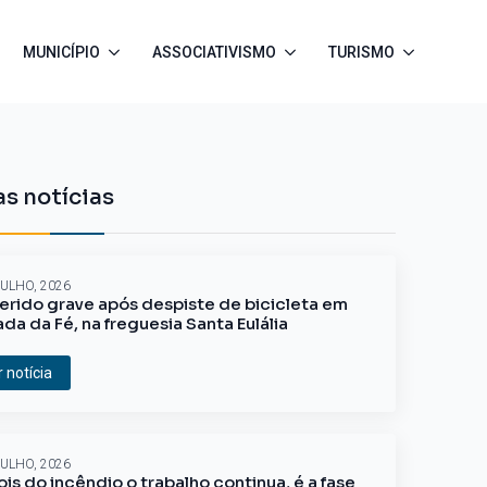
MUNICÍPIO
ASSOCIATIVISMO
TURISMO
s notícias
JULHO, 2026
erido grave após despiste de bicicleta em
ada da Fé, na freguesia Santa Eulália
r notícia
JULHO, 2026
is do incêndio o trabalho continua, é a fase