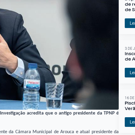
de r
de S
Le
3 DE 
Insc
de A
Le
16 DE
Pisc
Ver
Investigação acredita que o antigo presidente da TPNP é
Le
ente da Câmara Municipal de Arouca e atual presidente da