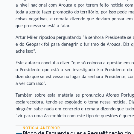
a nível nacional com Arouca e por terem feito notícia c
toda a gente fazer promoção do território, por isso pede 
coisas negativas, e remata dizendo que deviam pensar em 
que processo se está a falar.
Artur Miler ripostou perguntando “à senhora Presidente se 
e do Geopark foi para denegrir o turismo de Arouca. Diz 
ache isso”.
Este autarca conclui a dizer “que só colocou a questão em 
o Presidente que está a ser investigado é o Presidente do
dizendo que se estivesse no lugar da senhora Presidente, c
a ver com isso”.
Também sobre esta matéria se pronunciou Afonso Portugal
esclarecedora, tendo-se esgotado o tema nessa notícia. Di
ninguém sabe nada em concreto e remata dizendo que tudo q
“vir para uma Assembleia com este tipo de questões é quere
NOTÍCIA ANTERIOR
Bloco de Esquerda quer a Requalificação do