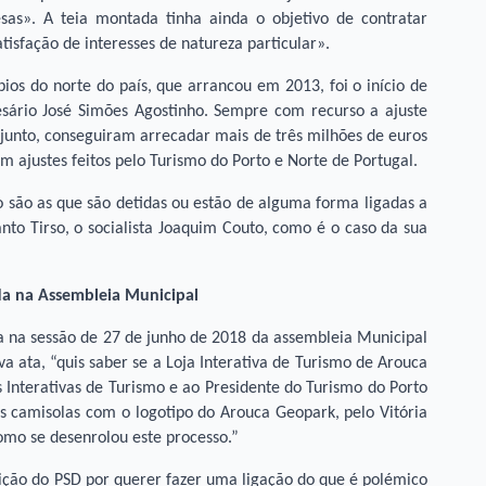
as». A teia montada tinha ainda o objetivo de contratar
tisfação de interesses de natureza particular».
pios do norte do país, que arrancou em 2013, foi o início de
ário José Simões Agostinho. Sempre com recurso a ajuste
unto, conseguiram arrecadar mais de três milhões de euros
m ajustes feitos pelo Turismo do Porto e Norte de Portugal.
 são as que são detidas ou estão de alguma forma ligadas a
nto Tirso, o socialista Joaquim Couto, como é o caso da sua
ada na Assembleia Municipal
ada na sessão de 27 de junho de 2018 da assembleia Municipal
va ata, “quis saber se a Loja Interativa de Turismo de Arouca
s Interativas de Turismo e ao Presidente do Turismo do Porto
s camisolas com o logotipo do Arouca Geopark, pelo Vitória
omo se desenrolou este processo.”
ição do PSD por querer fazer uma ligação do que é polémico