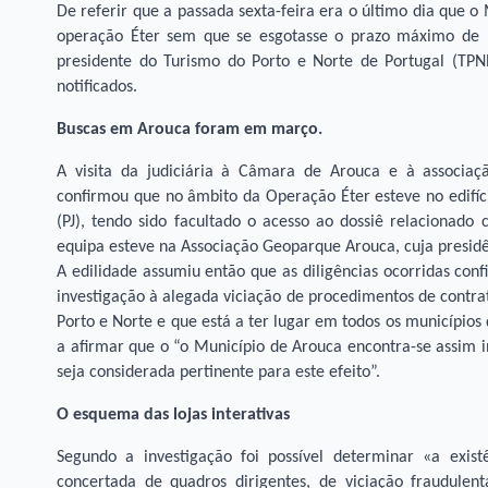
De referir que a passada sexta-feira era o último dia que o
operação Éter sem que se esgotasse o prazo máximo de p
presidente do Turismo do Porto e Norte de Portugal (TP
notificados.
Buscas em Arouca foram em março.
A visita da judiciária à Câmara de Arouca e à associ
confirmou que no âmbito da Operação Éter esteve no edifíci
(PJ), tendo sido facultado o acesso ao dossiê relacionad
equipa esteve na Associação Geoparque Arouca, cuja presidê
A edilidade assumiu então que as diligências ocorridas c
investigação à alegada viciação de procedimentos de contra
Porto e Norte e que está a ter lugar em todos os municípios 
a afirmar que o “o Município de Arouca encontra-se assim i
seja considerada pertinente para este efeito”.
O esquema das lojas interativas
Segundo a investigação foi possível determinar «a exi
concertada de quadros dirigentes, de viciação fraudulen