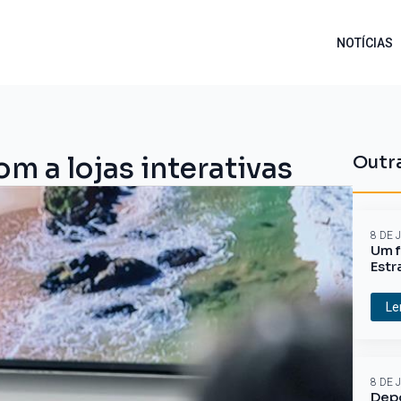
NOTÍCIAS
m a lojas interativas
Outra
8 DE 
Um f
Estr
Le
8 DE 
Depo