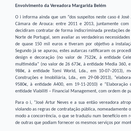
Envolvimento da Vereadora Margarida Belém
O i informa ainda que um “dos suspeitos neste caso é José 
Câmara de Arouca: entre 2011 e 2013, juntamente com a
decidiram contratar de forma indiscriminada prestações de 
Norte de Portugal, sem avaliar as verdadeiras necessidades 
de quase 150 mil euros e tiveram por objetivo a instalaç
Segundo já se apurou, estes autarcas ratificaram os proced
design e decoração (no valor de 7522€, à entidade Cel
multimédia” (no valor de 26 673€, à entidade Media 360, e
988€, à entidade Tomi World, Lda., em 10-07–2013), mo
Construções e Imobiliária, Lda., em 29-08-2013), “elabor
9580€, à entidade A400, em 19-11-2010) e “Elaboração 
entidade Viabiliti – Financial Management, com ordem de 
Para o i, “José Artur Neves e a sua então vereadora atro
violando as regras de contratação pública, nomeadamente os 
modo a concorrência, o que se traduziu num benefício em 
de outras que podiam fornecer os mesmos serviços por montan