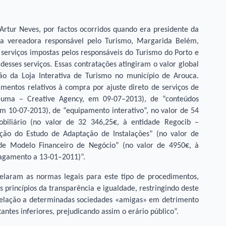
Artur Neves, por factos ocorridos quando era presidente da
 vereadora responsável pelo Turismo, Margarida Belém,
serviços impostas pelos responsáveis do Turismo do Porto e
desses serviços. Essas contratações atingiram o valor global
ão da Loja Interativa de Turismo no município de Arouca.
imentos relativos à compra por ajuste direto de serviços de
euma – Creative Agency, em 09-07–2013), de “conteúdos
m 10-07-2013), de “equipamento interativo”, no valor de 54
biliário (no valor de 32 346,25€, à entidade Regocib –
ação do Estudo de Adaptação de Instalações” (no valor de
de Modelo Financeiro de Negócio” (no valor de 4950€, à
pagamento a 13-01–2011)”.
pelaram as normas legais para este tipo de procedimentos,
princípios da transparência e igualdade, restringindo deste
relação a determinadas sociedades «amigas» em detrimento
tes inferiores, prejudicando assim o erário público”.