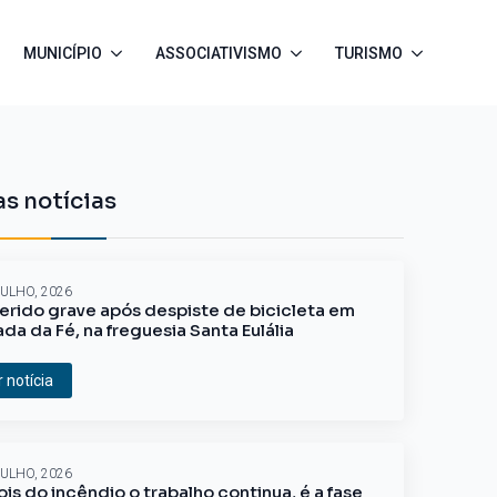
MUNICÍPIO
ASSOCIATIVISMO
TURISMO
s notícias
JULHO, 2026
erido grave após despiste de bicicleta em
ada da Fé, na freguesia Santa Eulália
r notícia
JULHO, 2026
is do incêndio o trabalho continua, é a fase