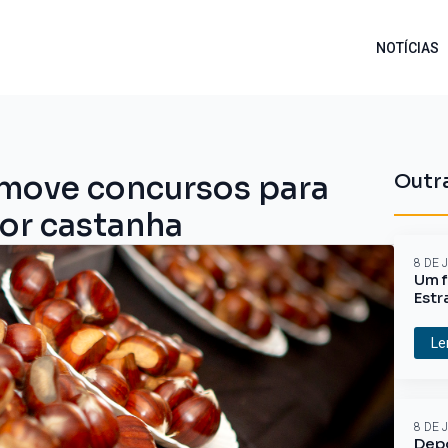
NOTÍCIAS
omove concursos para
Outra
hor castanha
8 DE 
Um f
Estr
Le
8 DE 
Depo