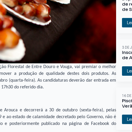
de r
de S
Le
3 DE 
Insc
de A
ão Florestal de Entre Douro e Vouga, vai premiar o melhor
Le
mover a produção de qualidade destes dois produtos. As
bro (quarta-feira). As candidaturas deverão dar entrada em
 17h30 do referido dia.
16 DE
Pisc
Ver
e Arouca e decorrerá a 30 de outubro (sexta-feira), pelas
9 e ao estado de calamidade decretado pelo Governo, não é
Le
do e posteriormente publicado na página de Facebook do