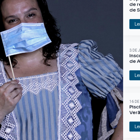
de r
de S
Le
3 DE 
Insc
de A
Le
16 DE
Pisc
Ver
Le