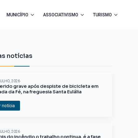
MUNICÍPIO
ASSOCIATIVISMO
TURISMO
s notícias
JULHO, 2026
erido grave após despiste de bicicleta em
ada da Fé, na freguesia Santa Eulália
r notícia
JULHO, 2026
is do incêndio o trabalho continua, é a fase