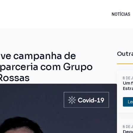
NOTÍCIAS
ove campanha de
Outra
 parceria com Grupo
 Rossas
8 DE 
Um f
Estr
Le
8 DE 
Depo