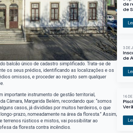
de r
de S
Le
3 DE 
Insc
de A
do balcão único de cadastro simplificado. Trata-se de
te os seus prédios, identificando as localizações e os
Le
dios omissos, e proceder ao registo sem qualquer
e.
m importante instrumento de gestão territorial,
16 DE
e da Câmara, Margarida Belém, recordando que: “somos
Pisc
Ver
guns casos, já divididas por muitos herdeiros, o que
 longo-prazo, nomeadamente na área da floresta.” Assim,
Le
de terrenos rústicos e mistos, vai possibilitar ao
efesa da floresta contra incêndios.