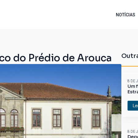
NOTÍCIAS
ico do Prédio de Arouca
Outra
8 DE 
Um f
Estr
Le
8 DE 
Depo