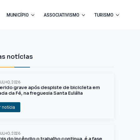
MUNICÍPIO
ASSOCIATIVISMO
TURISMO
s notícias
JULHO, 2026
erido grave após despiste de bicicleta em
ada da Fé, na freguesia Santa Eulália
r notícia
JULHO, 2026
is do incêndio o trabalho continua, é a fase