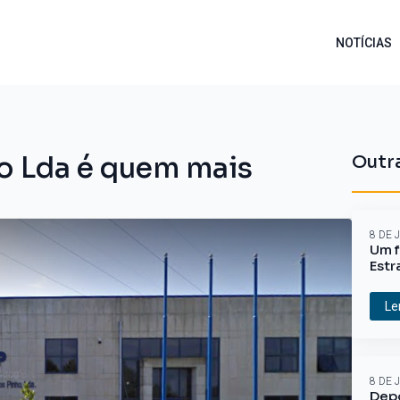
NOTÍCIAS
o Lda é quem mais
Outra
8 DE 
Um f
Estr
Le
8 DE 
Depo