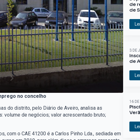
de r
de S
Le
3 DE 
Insc
de A
Le
emprego no concelho
16 DE
Pisc
 do distrito, pelo Diário de Aveiro, analisa as
Ver
s: volume de negócios; valor acrescentado bruto;
Le
ios, com o CAE 41200 é a Carlos Pinho Lda., sediada em