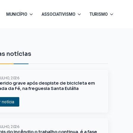
MUNICÍPIO
ASSOCIATIVISMO
TURISMO
s notícias
JULHO, 2026
erido grave após despiste de bicicleta em
ada da Fé, na freguesia Santa Eulália
r notícia
JULHO, 2026
is do incêndio o trabalho continua, é a fase