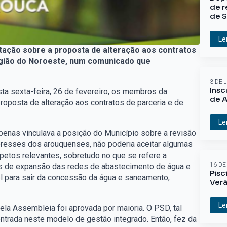
de r
de S
Le
otação sobre a proposta de alteração aos contratos
egião do Noroeste, num comunicado que
3 DE 
Insc
sta sexta-feira, 26 de fevereiro, os membros da
de A
oposta de alteração aos contratos de parceria e de
Le
penas vinculava a posição do Município sobre a revisão
teresses dos arouquenses, não poderia aceitar algumas
petos relevantes, sobretudo no que se refere a
16 DE
tos de expansão das redes de abastecimento de água e
Pisc
 para sair da concessão da água e saneamento,
Ver
Le
la Assembleia foi aprovada por maioria. O PSD, tal
ntrada neste modelo de gestão integrado. Então, fez da