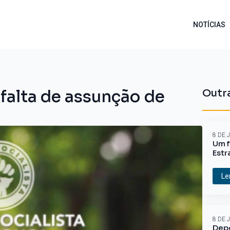
NOTÍCIAS
falta de assunção de
Outra
8 DE 
Um f
Estr
Le
8 DE 
Depo