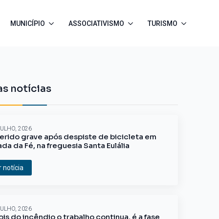
MUNICÍPIO
ASSOCIATIVISMO
TURISMO
s notícias
JULHO, 2026
erido grave após despiste de bicicleta em
ada da Fé, na freguesia Santa Eulália
r notícia
JULHO, 2026
is do incêndio o trabalho continua, é a fase