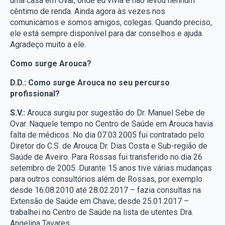
uma casa em Ovar, onde eu vivia e não levou nenhum
cêntimo de renda. Ainda agora às vezes nos
comunicamos e somos amigos, colegas. Quando preciso,
ele está sempre disponível para dar conselhos e ajuda.
Agradeço muito a ele.
Como surge Arouca?
D.D.: Como surge Arouca no seu percurso
profissional?
S.V.:
Arouca surgiu por sugestão do Dr. Manuel Sebe de
Ovar. Naquele tempo no Centro de Saúde em Arouca havia
falta de médicos. No dia 07.03.2005 fui contratado pelo
Diretor do C.S. de Arouca Dr. Dias Costa e Sub-região de
Saúde de Aveiro. Para Rossas fui transferido no dia 26
setembro de 2005. Durante 15 anos tive várias mudanças
para outros consultórios além de Rossas, por exemplo
desde 16.08.2010 até 28.02.2017 – fazia consultas na
Extensão de Saúde em Chave; desde 25.01.2017 –
trabalhei no Centro de Saúde na lista de utentes Dra.
Angelina Tavares.