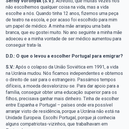
Serhiy Voronyak (S.V.):
Acredito, que muitas vezes nós
não escolhemos qualquer coisa na vida, mas a vida
escolhe a nós. Quando tinha 12 anos, fizemos uma peça
de teatro na escola, e por acaso foi escolhido para mim
um papel de médico. A minha mãe arranjou uma bata
branca, que eu gostei muito. No ano seguinte a minha mãe
adoeceu e a minha vontade de ser médico aumentou para
conseguir trata-la.
D.D.: O que o levou a escolher Portugal para emigrar?
S.V.:
Após o colapso da União Soviética em 1991, a vida
na Ucrânia mudou. Nós ficamos independentes e obtemos
o direito de sair para o estrangeiro. Passámos tempos
difíceis, a moeda desvalorizou-se. Para dar apoio para a
família, conseguir obter uma educação superior para os
filhos, precisava ganhar mais dinheiro. Tinha de escolher
entre Espanha e Portugal – países onde era possível
arranjar visto de residência, porque a Ucrânia não está na
Unidade Europeia. Escolhi Portugal, porque já conhecia
alguns compatriotas-vizinhos, que trabalhavam em