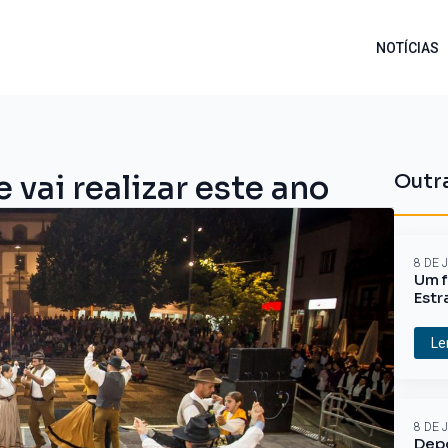
NOTÍCIAS
 vai realizar este ano
Outra
8 DE 
Um f
Estr
Le
8 DE 
Depo