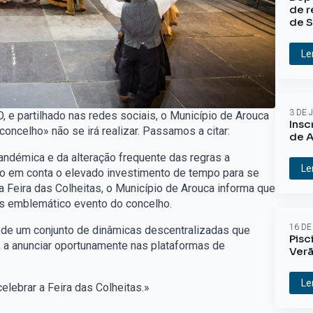
de r
de S
Le
3 DE 
 e partilhado nas redes sociais, o Município de Arouca
Insc
oncelho» não se irá realizar. Passamos a citar:
de A
andémica e da alteração frequente das regras a
Le
ndo em conta o elevado investimento de tempo para se
 Feira das Colheitas, o Município de Arouca informa que
ais emblemático evento do concelho.
16 DE
de um conjunto de dinâmicas descentralizadas que
Pisc
s, a anunciar oportunamente nas plataformas de
Ver
Le
lebrar a Feira das Colheitas.»