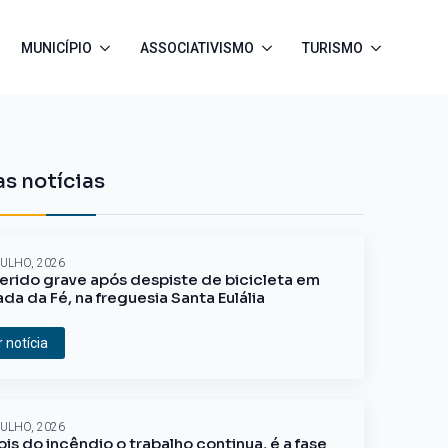
MUNICÍPIO
ASSOCIATIVISMO
TURISMO
s notícias
JULHO, 2026
erido grave após despiste de bicicleta em
ada da Fé, na freguesia Santa Eulália
r notícia
JULHO, 2026
is do incêndio o trabalho continua, é a fase