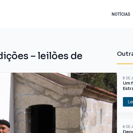
NOTÍCIAS
dições – leilões de
Outra
8 DE 
Um f
Estr
Le
8 DE 
Depo