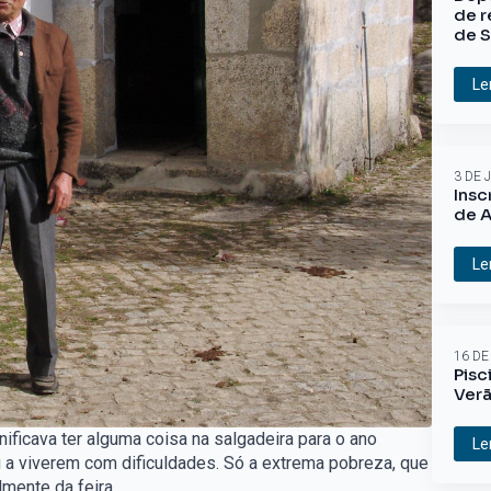
de r
de S
Le
3 DE 
Insc
de A
Le
16 DE
Pisc
Ver
nificava ter alguma coisa na salgadeira para o ano
Le
u a viverem com dificuldades. Só a extrema pobreza, que
mente da feira.