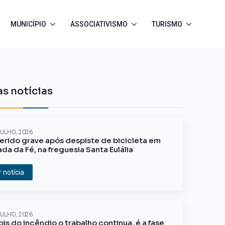
MUNICÍPIO
ASSOCIATIVISMO
TURISMO
s notícias
JULHO, 2026
erido grave após despiste de bicicleta em
ada da Fé, na freguesia Santa Eulália
r notícia
JULHO, 2026
is do incêndio o trabalho continua, é a fase