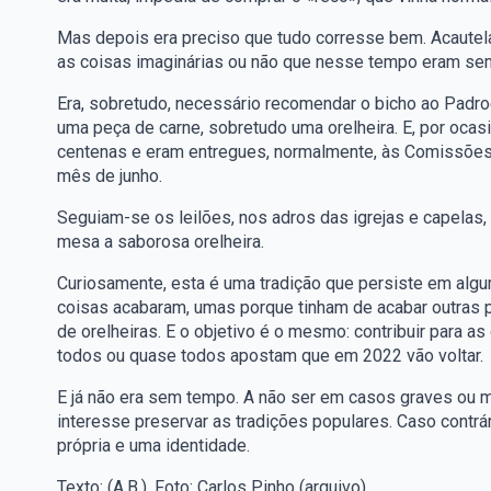
Mas depois era preciso que tudo corresse bem. Acautela
as coisas imaginárias ou não que nesse tempo eram se
Era, sobretudo, necessário recomendar o bicho ao Padroe
uma peça de carne, sobretudo uma orelheira. E, por oca
centenas e eram entregues, normalmente, às Comissões 
mês de junho.
Seguiam-se os leilões, nos adros das igrejas e capelas,
mesa a saborosa orelheira.
Curiosamente, esta é uma tradição que persiste em algu
coisas acabaram, umas porque tinham de acabar outras po
de orelheiras. E o objetivo é o mesmo: contribuir para a
todos ou quase todos apostam que em 2022 vão voltar.
E já não era sem tempo. A não ser em casos graves ou 
interesse preservar as tradições populares. Caso cont
própria e uma identidade.
Texto: (A.B.). Foto: Carlos Pinho (arquivo)