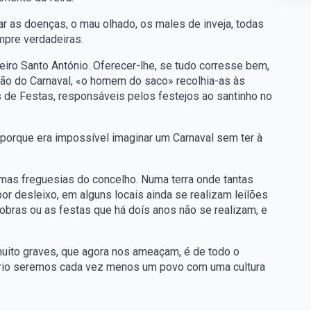
r as doenças, o mau olhado, os males de inveja, todas
mpre verdadeiras.
iro Santo António. Oferecer-lhe, se tudo corresse bem,
sião do Carnaval, «o homem do saco» recolhia-as às
de Festas, responsáveis pelos festejos ao santinho no
 porque era impossível imaginar um Carnaval sem ter à
mas freguesias do concelho. Numa terra onde tantas
r desleixo, em alguns locais ainda se realizam leilões
s obras ou as festas que há doís anos não se realizam, e
muito graves, que agora nos ameaçam, é de todo o
rário seremos cada vez menos um povo com uma cultura