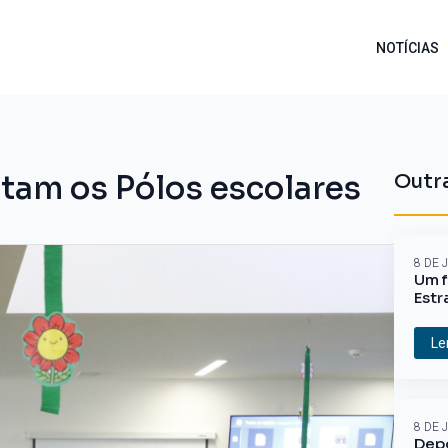
NOTÍCIAS
itam os Pólos escolares
Outra
8 DE 
Um f
Estr
Le
8 DE 
Depo