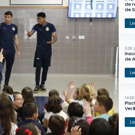
de r
de S
Le
3 DE 
Insc
de A
Le
16 DE
Pisc
Ver
Le