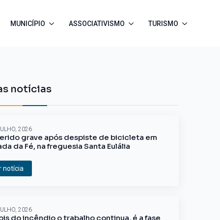
MUNICÍPIO
ASSOCIATIVISMO
TURISMO
s notícias
JULHO, 2026
erido grave após despiste de bicicleta em
ada da Fé, na freguesia Santa Eulália
r notícia
JULHO, 2026
is do incêndio o trabalho continua, é a fase