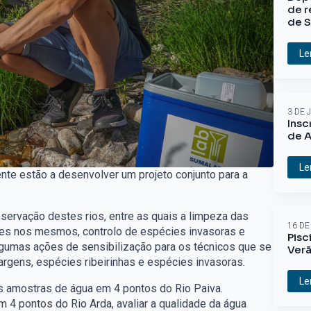
de r
de S
Le
3 DE 
Insc
de A
Le
te estão a desenvolver um projeto conjunto para a
servação destes rios, entre as quais a limpeza das
16 DE
tes nos mesmos, controlo de espécies invasoras e
Pisc
lgumas ações de sensibilização para os técnicos que se
Ver
rgens, espécies ribeirinhas e espécies invasoras.
Le
s amostras de água em 4 pontos do Rio Paiva.
 4 pontos do Rio Arda, avaliar a qualidade da água