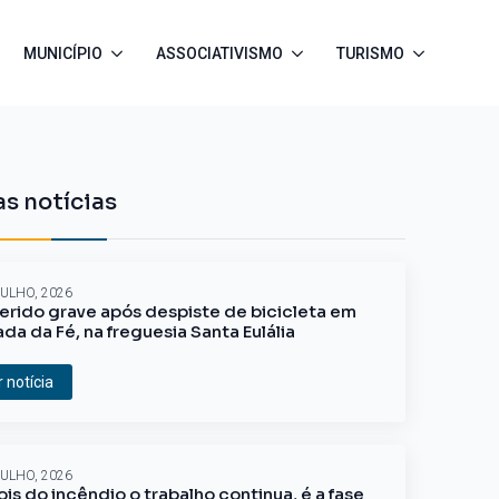
MUNICÍPIO
ASSOCIATIVISMO
TURISMO
s notícias
JULHO, 2026
erido grave após despiste de bicicleta em
ada da Fé, na freguesia Santa Eulália
r notícia
JULHO, 2026
is do incêndio o trabalho continua, é a fase