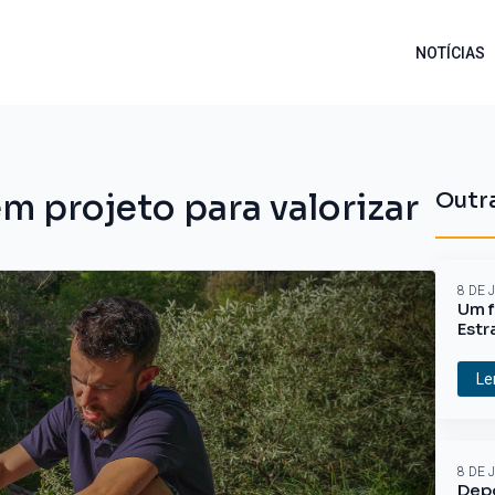
NOTÍCIAS
 projeto para valorizar
Outra
8 DE 
Um f
Estr
Le
8 DE 
Depo