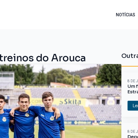
NOTÍCIAS
treinos do Arouca
Outra
8 DE 
Um f
Estr
Le
8 DE 
Depo