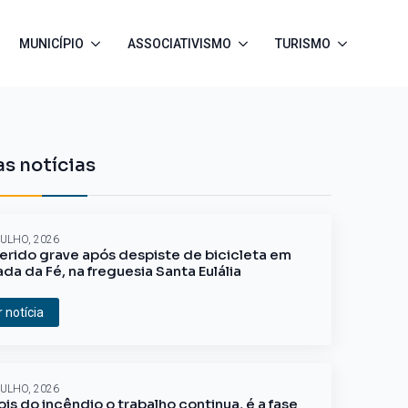
MUNICÍPIO
ASSOCIATIVISMO
TURISMO
s notícias
JULHO, 2026
erido grave após despiste de bicicleta em
ada da Fé, na freguesia Santa Eulália
r notícia
JULHO, 2026
is do incêndio o trabalho continua, é a fase