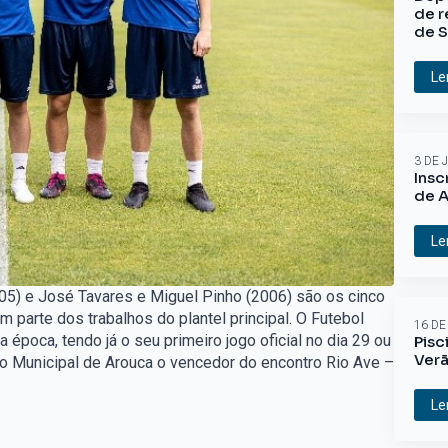
de r
de S
Le
3 DE 
Insc
de A
Le
005) e José Tavares e Miguel Pinho (2006) são os cinco
 parte dos trabalhos do plantel principal. O Futebol
16 DE
 época, tendo já o seu primeiro jogo oficial no dia 29 ou
Pisc
Ver
io Municipal de Arouca o vencedor do encontro Rio Ave –
Le