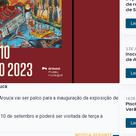
de r
de S
Le
3 DE 
Insc
de A
Le
ouca
Arouca vai ser palco para a inauguração da exposição de
16 DE
Pisc
Ver
a 10 de setembro e poderá ser visitada de terça a
Le
NOTÍCIA SEGUINTE