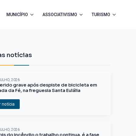
MUNICÍPIO
ASSOCIATIVISMO
TURISMO
s notícias
JULHO, 2026
erido grave após despiste de bicicleta em
ada da Fé, na freguesia Santa Eulália
r notícia
JULHO, 2026
is do incêndio o trabalho continua, é a fase