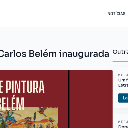
NOTÍCIAS
 Carlos Belém inaugurada
Outra
8 DE 
Um f
Estr
Le
8 DE 
Depo