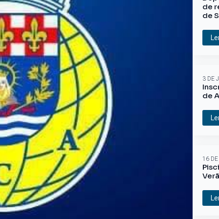
de r
de S
Le
3 DE 
Insc
de A
Le
16 DE
Pisc
Ver
Le