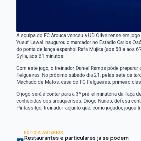
A equipa do FC Arouca venceu a UD Oliveirense em jogo a
Yusuf Lawal inaugurou o marcador no Estádio Carlos Osó
do ponta de lança espanhol Rafa Mujica (aos 58 e aos 6
Sylla, aos 61 minutos.
Com este jogo, o treinador Daniel Ramos pôde preparar 
Felgueiras. No próximo sábado dia 21, pelas sete da ta
Machado de Matos, casa do FC Felgueiras, primeiro class
O jogo será a contar para a 3ª pré-eliminatória da Taça 
conhecidas dos arouquenses: Diogo Nunes, defesa cent
Pintassilgo, treinador-adjunto que, como jogador, jogou
NOTÍCIA ANTERIOR
Restaurantes e particulares já se podem