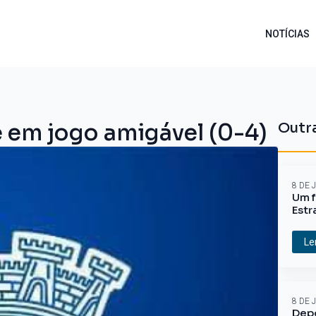
NOTÍCIAS
 em jogo amigável (0-4)
Outra
8 DE 
Um f
Estr
Le
8 DE 
Depo