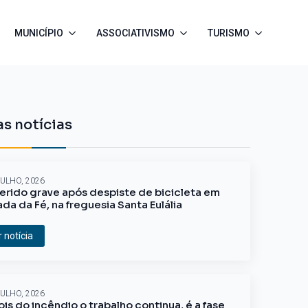
MUNICÍPIO
ASSOCIATIVISMO
TURISMO
s notícias
JULHO, 2026
erido grave após despiste de bicicleta em
ada da Fé, na freguesia Santa Eulália
r notícia
JULHO, 2026
is do incêndio o trabalho continua, é a fase