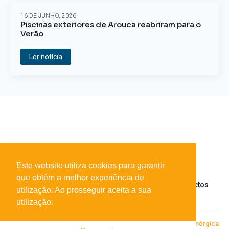
16 DE JUNHO, 2026
Piscinas exteriores de Arouca reabriram para o
Verão
Ler notícia
Este website utiliza cookies para garantir
que obtém a melhor experiência de
Sobre o portal
Parceiros
Contactos
utilização. Ao prosseguir aceita a sua
utilização.
© 2026 Todos os direitos reservados
Desenvolvido por
[+|-] Enérgica