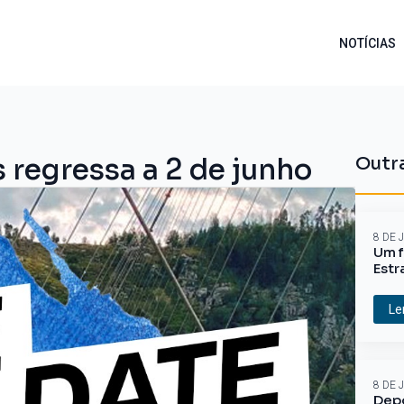
NOTÍCIAS
 regressa a 2 de junho
Outra
8 DE 
Um f
Estr
Le
8 DE 
Depo