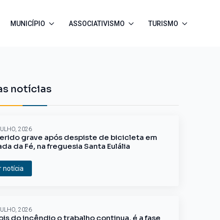
MUNICÍPIO
ASSOCIATIVISMO
TURISMO
s notícias
JULHO, 2026
erido grave após despiste de bicicleta em
ada da Fé, na freguesia Santa Eulália
r notícia
JULHO, 2026
is do incêndio o trabalho continua, é a fase