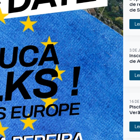
de r
de S
Le
3 DE 
Insc
de A
Le
16 DE
Pisc
Ver
Le