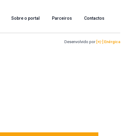
Sobre o portal
Parceiros
Contactos
Desenvolvido por
[+|-] Enérgica