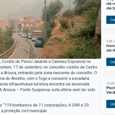
de r
de S
Le
3 DE 
Insc
de A
a, Covêlo de Paivó/Janarde e Canelas/Espiunca) no
Le
de ontem, 17 de setembro, no concelho vizinho de Castro
u a Arouca, entrando pela zona nascente do concelho. O
ona do Areinho, com o fogo a consumir a escadaria
esta infraestrutura turística encontra-se encerrada
16 DE
Pisc
 Arouca – Ponte Suspensa, esta última sem ter sido
Ver
Le
io “119 bombeiros de 11 corporações, 6 GNR e 29
a proteção civil municipal.