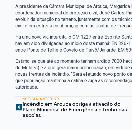
A presidente da Câmara Municipal de Arouca, Margarida B
coordenador municipal de proteção civil, José Carlos P
evoluir da situação no terreno, juntamente com os técni
civil e em estreita colaboração com as Juntas de Fregue
Há uma nova via interdita, o CM 1227 entre Espírito Sant
haviam sido divulgadas ao início desta manhã: EN 326-1 
entre Ponte de Telhe e Covelo de Paivô/Janarde; EM 505
Estima-se que até ao momento tenham ardido 7000 hecta
de Moldes) é a que gera maior preocupação, em virtude de
novas frentes de incêndio. “Será efetuado novo ponto de
que população mantenha a calma e siga as recomendaçõe
autoridade.
NOTÍCIA ANTERIOR
Incêndio em Arouca obriga a ativação do
Plano Municipal de Emergência e fecho das
escolas