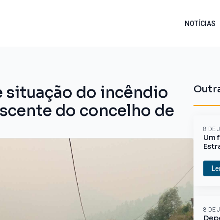
NOTÍCIAS
situação do incêndio
Outra
ascente do concelho de
8 DE 
Um f
Estr
Le
8 DE 
Depo