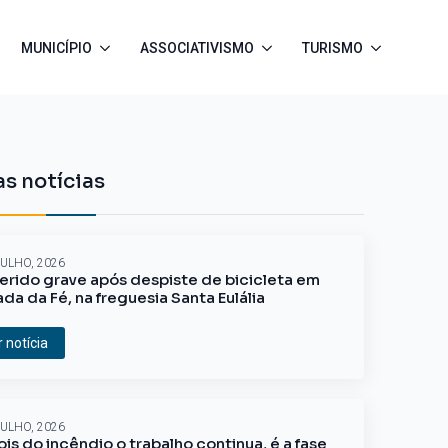
MUNICÍPIO
ASSOCIATIVISMO
TURISMO
s notícias
JULHO, 2026
erido grave após despiste de bicicleta em
ada da Fé, na freguesia Santa Eulália
r notícia
JULHO, 2026
is do incêndio o trabalho continua, é a fase