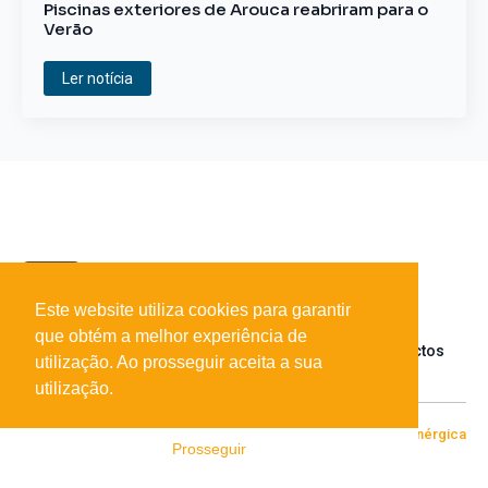
Piscinas exteriores de Arouca reabriram para o
Verão
Ler notícia
Este website utiliza cookies para garantir
que obtém a melhor experiência de
Sobre o portal
Parceiros
Contactos
utilização. Ao prosseguir aceita a sua
utilização.
© 2026 Todos os direitos reservados
Desenvolvido por
[+|-] Enérgica
Prosseguir