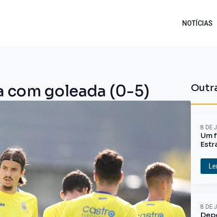
NOTÍCIAS
a com goleada (0-5)
Outra
8 DE 
Um f
Estr
Le
8 DE 
Depo