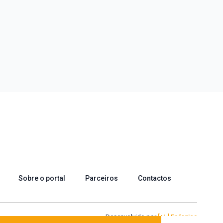
Sobre o portal
Parceiros
Contactos
Desenvolvido por
[+|-] Enérgica