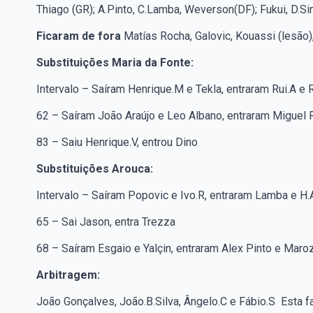
Thiago (GR); A.Pinto, C.Lamba, Weverson(DF); Fukui, D.S
Ficaram de fora
Matías Rocha, Galovic, Kouassi (lesão),
Substituições Maria da Fonte:
Intervalo – Saíram Henrique.M e Tekla, entraram Rui.A e R
62 – Saíram João Araújo e Leo Albano, entraram Miguel R
83 – Saiu Henrique.V, entrou Dino
Substituições Arouca:
Intervalo – Saíram Popovic e Ivo.R, entraram Lamba e H.
65 – Sai Jason, entra Trezza
68 – Saíram Esgaio e Yalçin, entraram Alex Pinto e Maro
Arbitragem:
João Gonçalves, João.B.Silva, Ângelo.C e Fábio.S Esta 