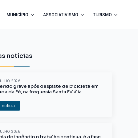
MUNICÍPIO
ASSOCIATIVISMO
TURISMO
s notícias
JULHO, 2026
erido grave após despiste de bicicleta em
ada da Fé, na freguesia Santa Eulália
r notícia
JULHO, 2026
is do incêndio o trabalho continua, é a fase