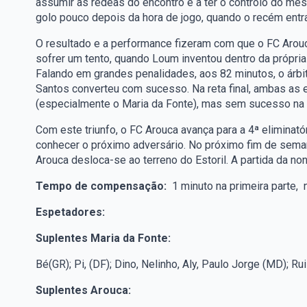
assumir as rédeas do encontro e a ter o controlo do m
golo pouco depois da hora de jogo, quando o recém entr
O resultado e a performance fizeram com que o FC Arouc
sofrer um tento, quando Loum inventou dentro da própria
Falando em grandes penalidades, aos 82 minutos, o árbi
Santos converteu com sucesso. Na reta final, ambas as
(especialmente o Maria da Fonte), mas sem sucesso na f
Com este triunfo, o FC Arouca avança para a 4ª eliminatór
conhecer o próximo adversário. No próximo fim de sema
Arouca desloca-se ao terreno do Estoril. A partida da non
Tempo de compensação:
1 minuto na primeira parte, 
Espetadores:
Suplentes Maria da Fonte:
Bé(GR); Pi, (DF); Dino, Nelinho, Aly, Paulo Jorge (MD); Ru
Suplentes Arouca: