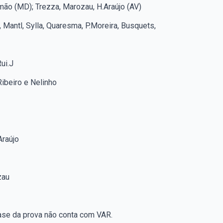
imão (MD); Trezza, Marozau, H.Araújo (AV)
 Mantl, Sylla, Quaresma, P.Moreira, Busquets,
ui.J
ibeiro e Nelinho
Araújo
zau
fase da prova não conta com VAR.