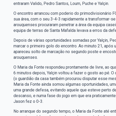
entraram Valido, Pedro Santos, Loum, Puche e Yalçin.
O encontro arrancou com poderio do primodivisionário F
sua área, com o seu 3-4-3 rapidamente a transformar-se
arouquenses procuraram penetrar a área da equipa caseira
equipa de terras de Santa Mafalda levava a erros da defe
Depois de várias oportunidades somadas por Yalçin, Pedr
marcar o primeiro golo do encontro. Ao minuto 21, após u
apareceu solto de marcação no segundo poste e encost
arouquenses.
O Maria da Fonte respondeu prontamente de livre, ao qua
6 minutos depois, Yalçin voltou a fazer o gosto ao pé. 
(o guardião da casa também procurou disputar esse mesmo
Maria da Fonte ainda somou algumas oportunidades, uma
uma grande defesa, evitando aquele que esteve perto de
descanso, e numa fase do jogo em que era praticamente g
Jason fez o 0-3.
No arranque do segundo tempo, o Maria da Fonte até ent