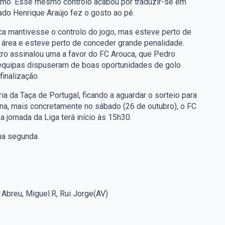
esmo. Esse mesmo controlo acabou por traduzir-se em
ado Henrique Araújo fez o gosto ao pé.
a mantivesse o controlo do jogo, mas esteve perto de
 área e esteve perto de conceder grande penalidade.
tro assinalou uma a favor do FC Arouca, que Pedro
 equipas dispuseram de boas oportunidades de golo
inalização.
ia da Taça de Portugal, ficando a aguardar o sorteio para
na, mais concretamente no sábado (26 de outubro), o FC
a jornada da Liga terá início às 15h30.
na segunda.
i Abreu, Miguel.R, Rui Jorge(AV)