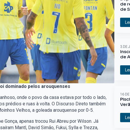
de r
de S
Le
3 DE 
Insc
de A
Le
foi dominado pelos arouquenses
16 DE
anhoso, onde o povo da casa estava por todo o lado,
Pisc
os prédios e ruas à volta. O Discurso Direto também
Ver
Moinhos Velhos, a goleada arouquense por 0-5.
Le
ipe Gonça, apenas trocou Rui Abreu por Wilson. Já
saíram Mantl, David Simão, Fukui, Sylla e Trezza,