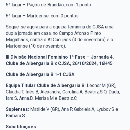
5º lugar – Paços de Brandão, com 1 ponto
6º lugar – Murtoense, com 0 pontos
Segue-se agora para a equipa feminina do CJSA uma
dupla jornada em casa, no Campo Afonso Pinto
Magalhães, contra o At.Cucujães (3 de novembro) e o
Murtoense (10 de novembro).
III Divisão Nacional Feminino 1ª Fase – Jornada 4,
Clube de Albergaria B x CJSA, 26/10/2024, 16H45
Clube de Albergaria B 1-1 CJSA
Equipa Titular Clube de Albergaria B:
Leonor.M (GR),
Cláudia.T, Inês.B, Alexandra, Carolina.A, Beatriz.S.O, Duda,
Iara.S, Anna.B, Marisa.M e Beatriz.C
Suplentes:
Matilde.V (GR), Ana.P, Gabriela.A, Lyubov.S e
Bárbara.S
Substituições: