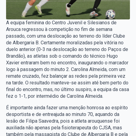
A equipa feminina do Centro Juvenil e Silesianos de
Arouca regressou à competição no fim de semana
passado, com uma deslocação ao terreno do líder Clube
de Albergaria B. Certamente moralizadas pela vitória no
duelo anterior (0-3 na deslocação ao terreno do Paços de
Brandão), as atletas sob o comando do técnico Hugo
Xavier entraram bem no encontro, inaugurando o marcador
logo à passagem do minuto 2. Carolina Almeida, com um
remate cruzado, fez balançar as redes pela primeira vez
na tarde. O resultado manteve-se assim até bem perto do
final do encontro, mas, no último suspiro, a equipa da casa
fez o 1-1, por intermédio de Carolina Almeida.
É importante ainda fazer uma menção honrosa ao espírito
desportista e de entreajuda ao minuto 70, aquando da
lesão de Filipa Saavedra, pois a atleta arouquense foi
auxiliada não apenas pela fisioterapeuta do CJSA, mas
também pela massagista do Clube de Albergaria B e pela