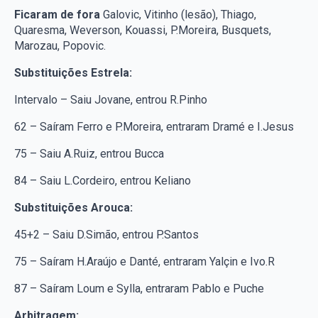
Ficaram de fora
Galovic, Vitinho (lesão), Thiago,
Quaresma, Weverson, Kouassi, P.Moreira, Busquets,
Marozau, Popovic.
Substituições Estrela:
Intervalo – Saiu Jovane, entrou R.Pinho
62 – Saíram Ferro e P.Moreira, entraram Dramé e I.Jesus
75 – Saiu A.Ruiz, entrou Bucca
84 – Saiu L.Cordeiro, entrou Keliano
Substituições Arouca:
45+2 – Saiu D.Simão, entrou P.Santos
75 – Saíram H.Araújo e Danté, entraram Yalçin e Ivo.R
87 – Saíram Loum e Sylla, entraram Pablo e Puche
Arbitragem: