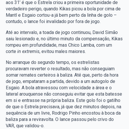
aos 31’ é que o Estrela criou a primeira oportunidade de
verdadeiro perigo, quando Kikas picou a bola por cima de
Mantl e Esgaio cortou-a já bem perto da linha de golo –
contudo, o lance foi invalidado por fora de jogo.
Até ao intervalo, a toada de jogo continuou, David Simão
saiu lesionado e, no último minuto da compensação, Kikas
rompeu em profundidade, mas Chico Lamba, com um
corte
in extremis
, evitou males maiores.
No arranque do segundo tempo, os estrelistas
procuravam reverter o resultado, mas não conseguiam
somar remates certeiros à baliza. Até que, perto da hora
de jogo, empataram a partida, devido a um autogolo de
Esgaio. A bola atravessou com velocidade a área e o
lateral arouquense não conseguiu evitar que esta batesse
em si e entrasse na própria baliza. Este golo foi o gatilho
de que o Estrela precisava, já que dez minutos depois, na
sequência de um livre, Rodrigo Pinho encostou à boca da
baliza para a reviravolta. O lance passou pelo crivo do
VAR, que validou-o.