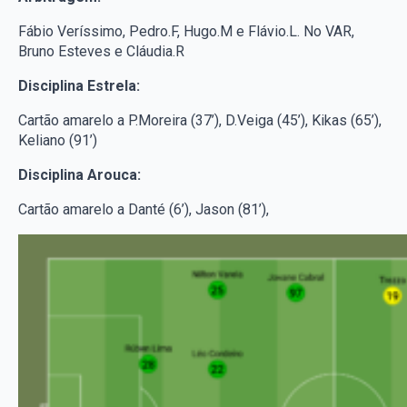
Fábio Veríssimo, Pedro.F, Hugo.M e Flávio.L. No VAR,
Bruno Esteves e Cláudia.R
Disciplina Estrela:
Cartão amarelo a P.Moreira (37’), D.Veiga (45’), Kikas (65’),
Keliano (91’)
Disciplina Arouca:
Cartão amarelo a Danté (6’), Jason (81’),