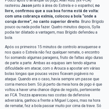
Pouco após o arranque do jogo, Alan Ruiz (ex-FCA)
rasteirou
Jason
junto à área do Estrela e o espanhol,
no
livre, confirmou que a sua boa forma está de volta:
com uma cobrança exímia, colocou a bola “onde a
coruja dorme”, no canto superior direito
. Bruno Brígido
pouco ou nada podia fazer. Quatro minutos depois, Sylla
podia ter dilatado a vantagem, mas Brígido defendeu a
bola.
Após os primeiros 15 minutos de controlo arouquense e
nos quais o Estrela não fez qualquer remate, o encontro
foi somando algumas paragens, fruto de faltas algo duras
de parte a parte. Ambas as equipas iam tendo alguma
dificuldade em atacar, com o Arouca a apostar em várias
bolas longas que poucas vezes ficavam jogáveis no
ataque. Quando era o caso, havia sempre um passe que
corria menos bem. Só já perto da meia hora de jogo é que
voltou a haver uma chance digna de registo, pertencente
ao FCA. Trezza apareceu nas costas da defensiva
adversária, ganhou a frente a Miguel Lopes, mas na hora
de rematar, fez a bola passar muito por cima da trave. Só