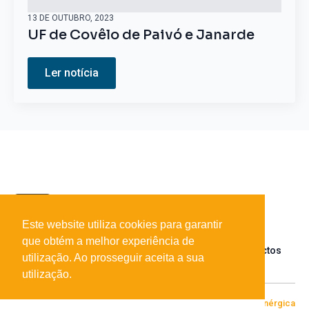
13 DE OUTUBRO, 2023
UF de Covêlo de Paivó e Janarde
Ler notícia
Este website utiliza cookies para garantir
que obtém a melhor experiência de
Sobre o portal
Parceiros
Contactos
utilização. Ao prosseguir aceita a sua
utilização.
© 2026 Todos os direitos reservados
Desenvolvido por
[+|-] Enérgica