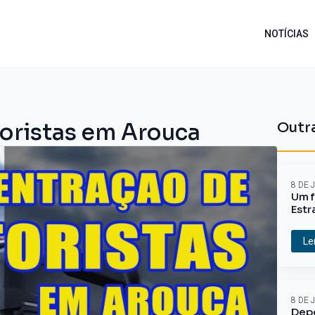
NOTÍCIAS
oristas em Arouca
Outra
8 DE 
Um f
Estr
Le
8 DE 
Depo