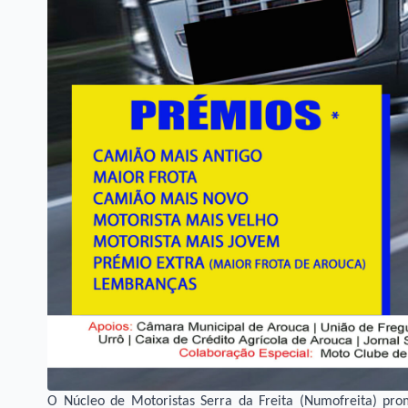
O Núcleo de Motoristas Serra da Freita (Numofreita) pr