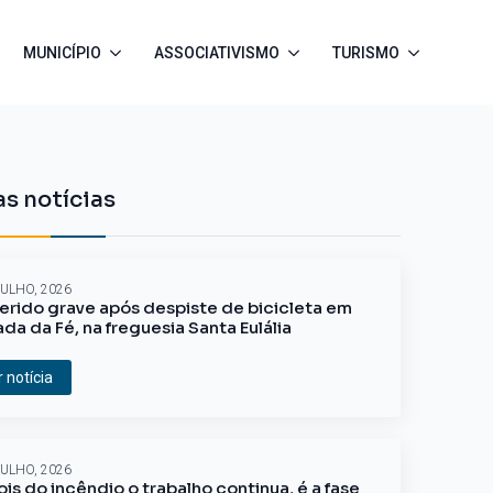
MUNICÍPIO
ASSOCIATIVISMO
TURISMO
s notícias
JULHO, 2026
erido grave após despiste de bicicleta em
ada da Fé, na freguesia Santa Eulália
r notícia
JULHO, 2026
is do incêndio o trabalho continua, é a fase