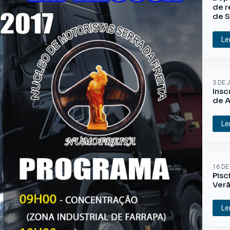
de r
de S
Le
3 DE 
Insc
de A
Le
16 DE
Pisc
Ver
Le