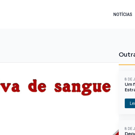
NOTÍCIAS
Outra
8 DE 
Um f
Estr
Le
8 DE 
Depo