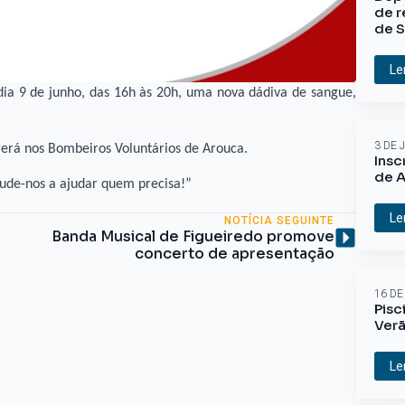
de r
de S
Le
dia 9 de junho, das 16h às 20h, uma nova dádiva de sangue,
3 DE 
rerá nos Bombeiros Voluntários de Arouca.
Insc
de A
jude-nos a ajudar quem precisa!”
Le
NOTÍCIA SEGUINTE
Banda Musical de Figueiredo promove
concerto de apresentação
16 DE
Pisc
Ver
Le