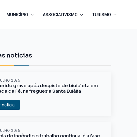
MUNICÍPIO
ASSOCIATIVISMO
TURISMO
s notícias
JULHO, 2026
erido grave após despiste de bicicleta em
ada da Fé, na freguesia Santa Eulália
r notícia
JULHO, 2026
is do incêndio o trabalho continua, é a fase