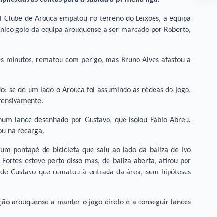
ol Clube de Arouca empatou no terreno do Leixões, a equipa
único golo da equipa arouquense a ser marcado por Roberto,
ês minutos, rematou com perigo, mas Bruno Alves afastou a
: se de um lado o Arouca foi assumindo as rédeas do jogo,
efensivamente.
num lance desenhado por Gustavo, que isolou Fábio Abreu.
ou na recarga.
m pontapé de bicicleta que saiu ao lado da baliza de Ivo
ortes esteve perto disso mas, de baliza aberta, atirou por
 de Gustavo que rematou à entrada da área, sem hipóteses
ão arouquense a manter o jogo direto e a conseguir lances