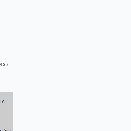
0+3’)
TA