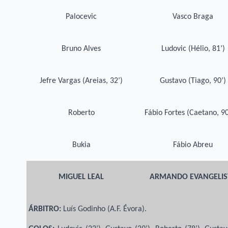
Palocevic
Vasco Braga
Bruno Alves
Ludovic (Hélio, 81’)
Jefre Vargas (Areias, 32’)
Gustavo (Tiago, 90’)
Roberto
Fábio Fortes (Caetano, 9
Bukia
Fábio Abreu
MIGUEL LEAL
ARMANDO EVANGELIS
ÁRBITRO:
Luís Godinho (A.F. Évora).