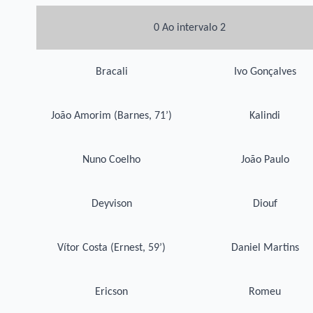
0 Ao intervalo 2
Bracali
Ivo Gonçalves
João Amorim (Barnes, 71’)
Kalindi
Nuno Coelho
João Paulo
Deyvison
Diouf
Vítor Costa (Ernest, 59’)
Daniel Martins
Ericson
Romeu