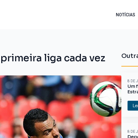
NOTÍCIAS
 primeira liga cada vez
Outra
8 DE 
Um f
Estr
Le
8 DE 
Depo