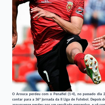
O Arouca perdeu com o Penafiel (1-4), no passado dia 2
contar para a 36ª jornada da II Liga de Futebol. Depois 
arouquense perdeu por um resultado expressivo, e vê comp