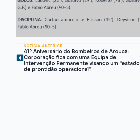
GOLOS:
Ludovic (22’), Gustavo (29’), Roberto (78’), Gustavo
G.P.) e Fábio Abreu (90+5).
DISCIPLINA:
Cartão amarelo a: Ericson (35’), Deyvison (
Fábio Abreu (90+5).
NOTÍCIA ANTERIOR
41º Aniversário do Bombeiros de Arouca:
Corporação fica com uma Equi­pa de
Intervenção Permanente visando um “estado
de prontidão operacional”.