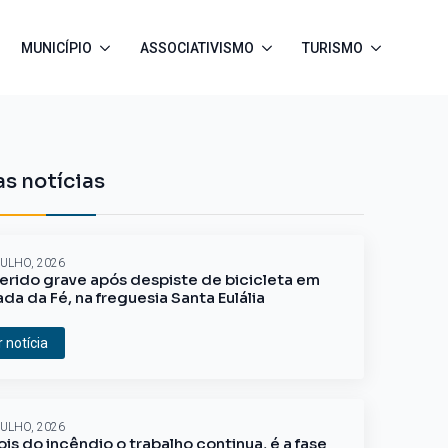
MUNICÍPIO
ASSOCIATIVISMO
TURISMO
s notícias
JULHO, 2026
erido grave após despiste de bicicleta em
ada da Fé, na freguesia Santa Eulália
r notícia
JULHO, 2026
is do incêndio o trabalho continua, é a fase