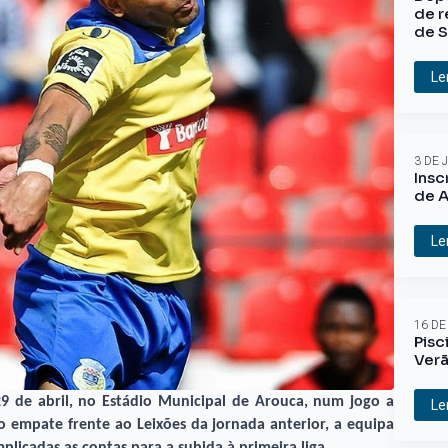
de r
de S
Le
3 DE 
Insc
de A
Le
16 DE
Pisc
Ver
9 de abril, no Estádio Municipal de Arouca, num jogo a
Le
do empate frente ao Leixões da jornada anterior, a equipa
licadas as contas para a subida à primeira liga.