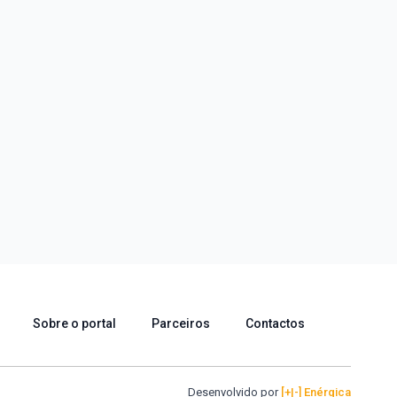
Sobre o portal
Parceiros
Contactos
Desenvolvido por
[+|-] Enérgica