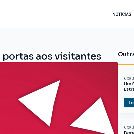
NOTÍCIAS
portas aos visitantes
Outra
8 DE 
Um f
Estr
Le
8 DE 
Depo