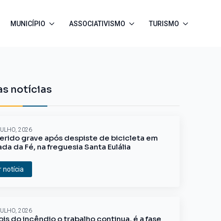
MUNICÍPIO
ASSOCIATIVISMO
TURISMO
s notícias
JULHO, 2026
erido grave após despiste de bicicleta em
ada da Fé, na freguesia Santa Eulália
r notícia
JULHO, 2026
is do incêndio o trabalho continua, é a fase