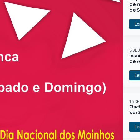
de r
de S
Le
3 DE 
Insc
de A
Le
16 DE
Pisc
Ver
Le