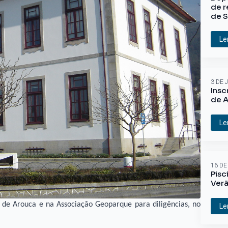
de r
de S
Le
3 DE 
Insc
de A
Le
16 DE
Pisc
Ver
l de Arouca e na Associação Geoparque para diligências, no
Le