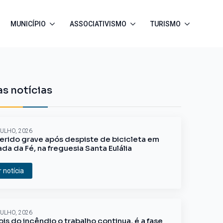
MUNICÍPIO
ASSOCIATIVISMO
TURISMO
s notícias
JULHO, 2026
erido grave após despiste de bicicleta em
ada da Fé, na freguesia Santa Eulália
r notícia
JULHO, 2026
is do incêndio o trabalho continua, é a fase