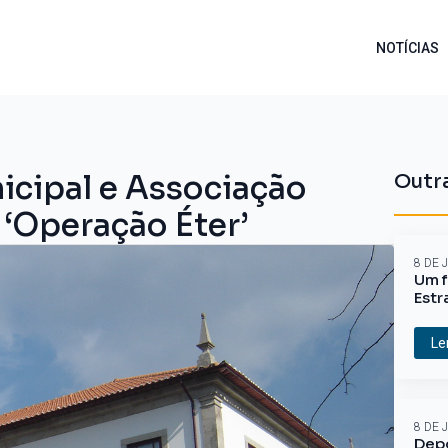
NOTÍCIAS
icipal e Associação
Outra
‘Operação Éter’
8 DE 
Um f
Estr
Le
8 DE 
Depo