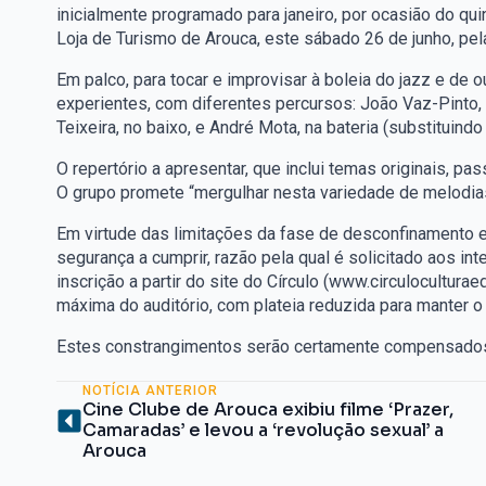
inicialmente programado para janeiro, por ocasião do quin
Loja de Turismo de Arouca, este sábado 26 de junho, pel
Em palco, para tocar e improvisar à boleia do jazz e de
experientes, com diferentes percursos: João Vaz-Pinto, 
Teixeira, no baixo, e André Mota, na bateria (substituindo
O repertório a apresentar, que inclui temas originais, pa
O grupo promete “mergulhar nesta variedade de melodias,
Em virtude das limitações da fase de desconfinamento
segurança a cumprir, razão pela qual é solicitado aos i
inscrição a partir do site do Círculo (www.circuloculturaed
máxima do auditório, com plateia reduzida para manter o
Estes constrangimentos serão certamente compensados
NOTÍCIA ANTERIOR
Cine Clube de Arouca exibiu filme ‘Prazer,
Camaradas’ e levou a ‘revolução sexual’ a
Arouca