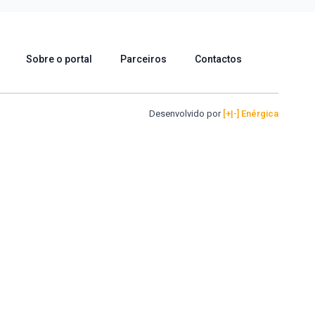
Sobre o portal
Parceiros
Contactos
Desenvolvido por
[+|-] Enérgica