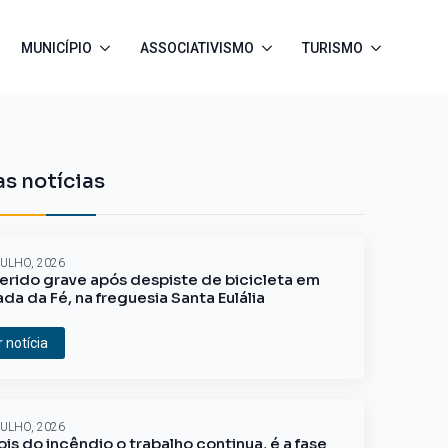
MUNICÍPIO
ASSOCIATIVISMO
TURISMO
s notícias
JULHO, 2026
erido grave após despiste de bicicleta em
ada da Fé, na freguesia Santa Eulália
r notícia
JULHO, 2026
is do incêndio o trabalho continua, é a fase