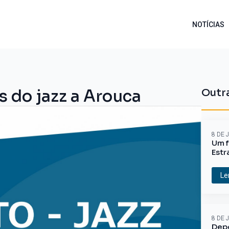
NOTÍCIAS
s do jazz a Arouca
Outra
8 DE 
Um f
Estr
Le
8 DE 
Depo