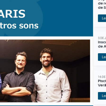
de r
de S
Le
3 DE 
Insc
de A
Le
16 DE
Pisc
Ver
Le