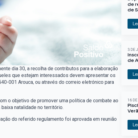
de r
de S
Le
3 DE 
Insc
de A
nte dia 30, a recolha de contributos para a elaboração
Le
queles que estejam interessados devem apresentar os
40-001 Arouca, ou através do correio eletrónico para
com o objetivo de promover uma política de combate ao
16 DE
Pisc
baixa natalidade no território.
Ver
ração do referido regulamento foi aprovada em reunião
Le