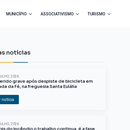
MUNICÍPIO
ASSOCIATIVISMO
TURISMO
s notícias
JULHO, 2026
erido grave após despiste de bicicleta em
ada da Fé, na freguesia Santa Eulália
r notícia
JULHO, 2026
is do incêndio o trabalho continua, é a fase