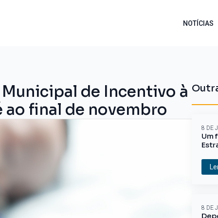
NOTÍCIAS
Municipal de Incentivo à
Outra
é ao final de novembro
8 DE 
Um f
Estr
Le
8 DE 
Depo