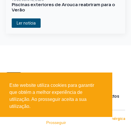
Piscinas exteriores de Arouca reabriram para o
Verão
Ler notícia
Este website utiliza cookies para garantir
que obtém a melhor experiência de
Sobre o portal
Parceiros
Contactos
utilização. Ao prosseguir aceita a sua
utilização.
© 2026 Todos os direitos reservados
Desenvolvido por
[+|-] Enérgica
Prosseguir