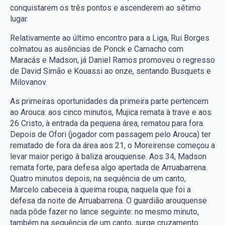
conquistarem os três pontos e ascenderem ao sétimo
lugar.
Relativamente ao último encontro para a Liga, Rui Borges
colmatou as ausências de Ponck e Camacho com
Maracás e Madson, já Daniel Ramos promoveu o regresso
de David Simão e Kouassi ao onze, sentando Busquets e
Milovanov.
As primeiras oportunidades da primeira parte pertencem
ao Arouca: aos cinco minutos, Mujica remata à trave e aos
26 Cristo, à entrada da pequena área, rematou para fora.
Depois de Ofori (jogador com passagem pelo Arouca) ter
rematado de fora da área aos 21, o Moreirense começou a
levar maior perigo à baliza arouquense. Aos 34, Madson
remata forte, para defesa algo apertada de Arruabarrena.
Quatro minutos depois, na sequência de um canto,
Marcelo cabeceia à queima roupa, naquela que foi a
defesa da noite de Arruabarrena. O guardião arouquense
nada pôde fazer no lance seguinte: no mesmo minuto,
também na sequência de um canto, surge cruzamento