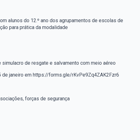
 com alunos do 12.º ano dos agrupamentos de escolas de
ação para prática da modalidade
e simulacro de resgate e salvamento com meio aéreo
é 25 de janeiro em https://forms.gle/rKvPe9Zq4ZAK2Fzr6
ssociações, forças de segurança