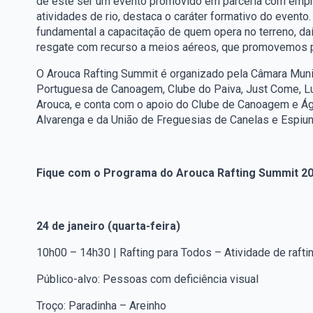
de este ser um evento promovido em parceria com empre
atividades de rio, destaca o caráter formativo do evento
fundamental a capacitação de quem opera no terreno, da
resgate com recurso a meios aéreos, que promovemos pel
O Arouca Rafting Summit é organizado pela Câmara Muni
Portuguesa de Canoagem, Clube do Paiva, Just Come, 
Arouca, e conta com o apoio do Clube de Canoagem e Ág
Alvarenga e da União de Freguesias de Canelas e Espiun
Fique com o Programa do Arouca Rafting Summit 2
24 de janeiro (quarta-feira)
10h00 – 14h30 | Rafting para Todos – Atividade de raftin
Público-alvo: Pessoas com deficiência visual
Troço: Paradinha – Areinho