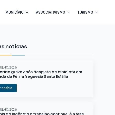
MUNICÍPIO
ASSOCIATIVISMO
TURISMO
s notícias
JULHO, 2026
erido grave após despiste de bicicleta em
ada da Fé, na freguesia Santa Eulália
r notícia
JULHO, 2026
is do incêndio o trabalho continua, é a fase