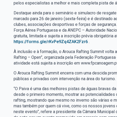
pelos especialistas a melhor e mais completa pista de ág
Destaque ainda para o seminário e simulacro de resgate
marcado para 26 de janeiro (sexta-feira) e é destinado 
clubes, associações desportivas e forças de segurança.
Força Aérea Portuguesa e da ANEPC – Autoridade Naciona
gratuita, limitada e sujeita a inscrição prévia obrigatória 
https://forms.gle/rKvPe9Zq4ZAK2Fzr6
.
À inclusão e à formação, o Arouca Rafting Summit volta a 
Rafting – Open”, organizada pela Federação Portuguesa d
atividade está sujeita a inscrição em www.fpcanoagem.pt
O Arouca Rafting Summit encerra com uma descida promoc
públicas e privadas com intervenção na área do turismo.
“O Paiva é uma das melhores pistas de águas bravas da
desde o primeiro momento, mostrar as potencialidades do
rafting, mostrando que mesmo no inverno são várias e m
mas também por quem cá vive, como os nossos jovens q
neste evento”, refere a presidente da Câmara Municipal 