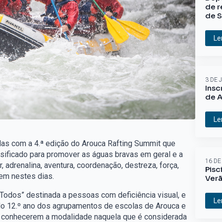
de r
de S
Le
3 DE 
Insc
de A
Le
adas com a 4.ª edição do Arouca Rafting Summit que
rsificado para promover as águas bravas em geral e a
16 DE
, adrenalina, aventura, coordenação, destreza, força,
Pisc
dem nestes dias.
Ver
a Todos” destinada a pessoas com deficiência visual, e
Le
s do 12.º ano dos agrupamentos de escolas de Arouca e
or conhecerem a modalidade naquela que é considerada