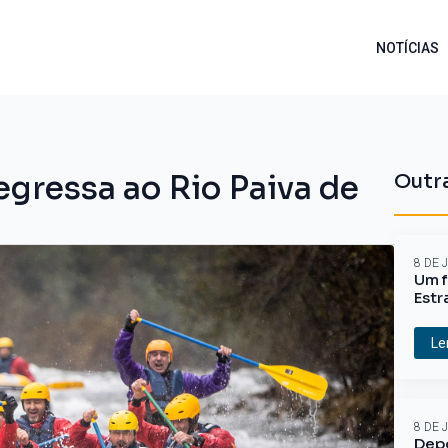
NOTÍCIAS
gressa ao Rio Paiva de
Outra
8 DE 
Um f
Estr
Le
8 DE 
Depo