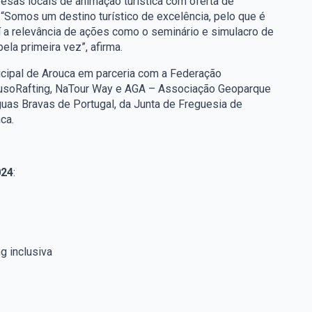
sas locais de animação turística com oferta de
. “Somos um destino turístico de excelência, pelo que é
í a relevância de ações como o seminário e simulacro de
a primeira vez”, afirma.
cipal de Arouca em parceria com a Federação
LusoRafting, NaTour Way e AGA – Associação Geoparque
uas Bravas de Portugal, da Junta de Freguesia de
ca.
024
:
g inclusiva