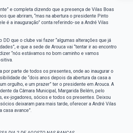
nte” e completa dizendo que a presença de Vilas Boas
anos que abriram, “mas na abertura o presidente Pinto
le é a inauguração” conta referindo-se a André Vilas
 DD que o clube vai fazer “algumas alterações que já
dades”, e que a sede de Arouca vai “tentar ir ao encontro
o dizer “nós estávamos no bom caminho e vamos
itiva.
 por parte de todos os presentes, onde ao inaugurar o
sibilidade de “dois anos depois da abertura da casa a
m orgulho, e um prazer” ter o presidente em Arouca. A
idente da Câmara Municipal, Margarida Belém, pelo
, ex-jogadores, sócios e todos os presentes. Deixou
ócios deixaram para mais tarde, oferecer a André Vilas
a casa avance”.
SA DIA 2 DE AGOSTO NAS BANCAS