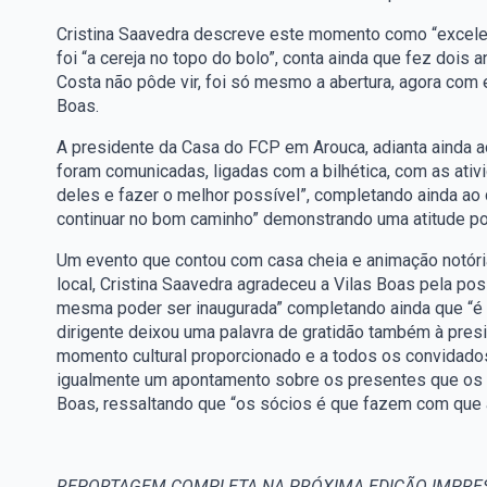
Cristina Saavedra descreve este momento como “excele
foi “a cereja no topo do bolo”, conta ainda que fez dois 
Costa não pôde vir, foi só mesmo a abertura, agora com e
Boas.
A presidente da Casa do FCP em Arouca, adianta ainda ao
foram comunicadas, ligadas com a bilhética, com as ativi
deles e fazer o melhor possível”, completando ainda a
continuar no bom caminho” demonstrando uma atitude pos
Um evento que contou com casa cheia e animação notória
local, Cristina Saavedra agradeceu a Vilas Boas pela pos
mesma poder ser inaugurada” completando ainda que “é u
dirigente deixou uma palavra de gratidão também à pres
momento cultural proporcionado e a todos os convidados
igualmente um apontamento sobre os presentes que os s
Boas, ressaltando que “os sócios é que fazem com que 
REPORTAGEM COMPLETA NA PRÓXIMA EDIÇÃO IMPRES