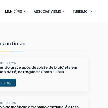
MUNICÍPIO
ASSOCIATIVISMO
TURISMO
s notícias
JULHO, 2026
erido grave após despiste de bicicleta em
ada da Fé, na freguesia Santa Eulália
r notícia
JULHO, 2026
is do incêndio o trabalho continua, é a fase