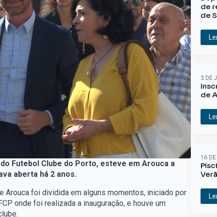
de r
de S
Le
3 DE 
Insc
de A
Le
16 DE
e do Futebol Clube do Porto, esteve em Arouca a
Pisc
Ver
ava aberta há 2 anos.
de Arouca foi dividida em alguns momentos, iniciado por
Le
CP onde foi realizada a inauguração, e houve um
lube.