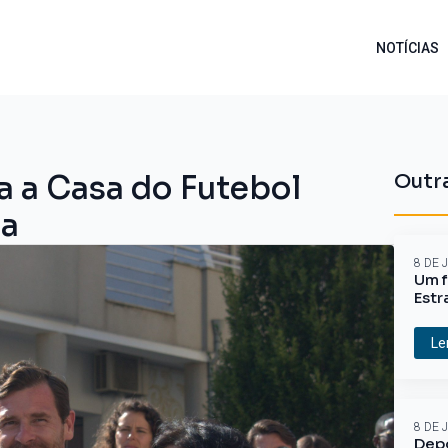
NOTÍCIAS
a a Casa do Futebol
Outra
ca
8 DE 
Um f
Estr
Le
8 DE 
Depo