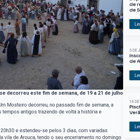
de r
de S
Le
3 DE 
Insc
de A
Le
se decorreu este fim de semana, de 19 a 21 de julho
16 DE
 Um Mosteiro decorreu, no passado fim de semana, a
Pisc
os tempos antigos trazendo de volta a história e
Ver
Le
las 20h30 e estendeu-se pelos 3 dias, com variadas
 da vila de Arouca, tendo o seu encerramento no domingo