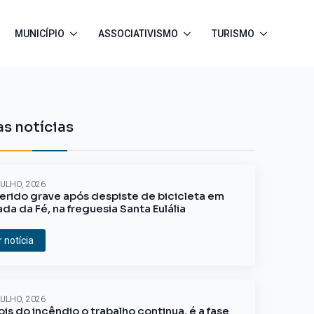
MUNICÍPIO
ASSOCIATIVISMO
TURISMO
s notícias
JULHO, 2026
erido grave após despiste de bicicleta em
ada da Fé, na freguesia Santa Eulália
r notícia
JULHO, 2026
is do incêndio o trabalho continua, é a fase