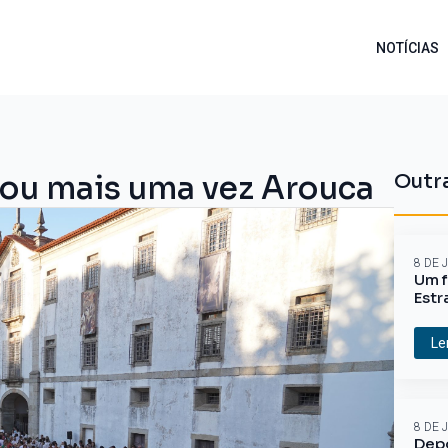
NOTÍCIAS
mou mais uma vez Arouca
Outra
8 DE 
Um f
Estr
Le
8 DE 
Depo