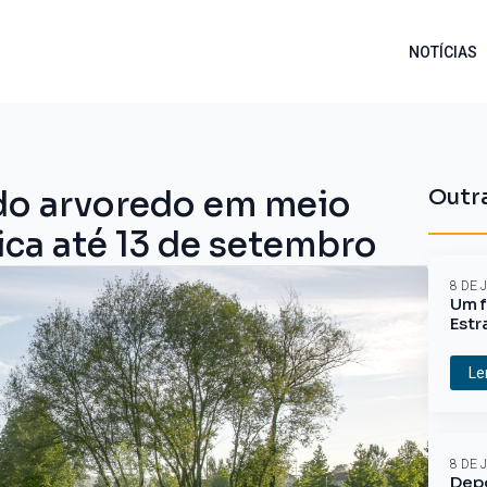
NOTÍCIAS
do arvoredo em meio
Outra
ica até 13 de setembro
8 DE 
Um f
Estr
Le
8 DE 
Depo