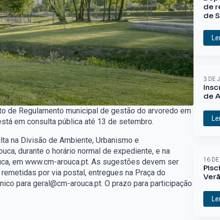
de r
de S
Le
3 DE 
Insc
de A
jeto de Regulamento municipal de gestão do arvoredo em
Le
está em consulta pública até 13 de setembro.
lta na Divisão de Ambiente, Urbanismo e
ca, durante o horário normal de expediente, e na
16 DE
Arouca, em www.cm-arouca.pt. As sugestões devem ser
Pisc
, remetidas por via postal, entregues na Praça do
Ver
ónico para geral@cm-arouca.pt. O prazo para participação
Le