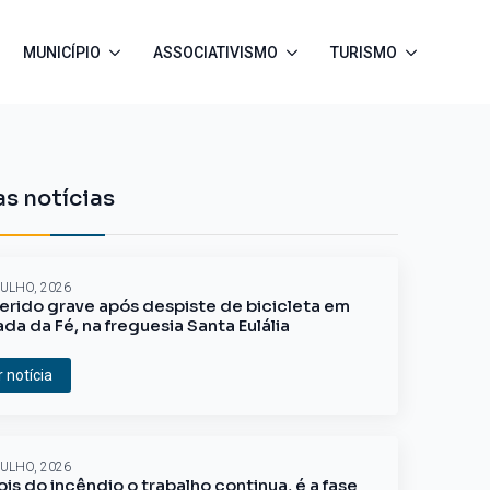
MUNICÍPIO
ASSOCIATIVISMO
TURISMO
s notícias
JULHO, 2026
erido grave após despiste de bicicleta em
ada da Fé, na freguesia Santa Eulália
r notícia
JULHO, 2026
is do incêndio o trabalho continua, é a fase