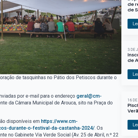
de r
de S
Le
3 DE 
Insc
de A
Le
ploração de tasquinhas no Pátio dos Petiscos durante o
nviadas por e-mail para o endereço
geral@cm-
16 DE
nte da Câmara Municipal de Arouca, sito na Praça do
Pisc
Ver
stão disponíveis em
https://www.cm-
Le
cos-durante-o-festival-da-castanha-2024/
. Os
 no Gabinete Via Verde Social (Av. 25 de Abril, n.º 22