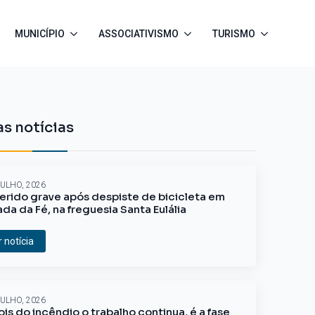
MUNICÍPIO
ASSOCIATIVISMO
TURISMO
s notícias
JULHO, 2026
erido grave após despiste de bicicleta em
ada da Fé, na freguesia Santa Eulália
r notícia
JULHO, 2026
is do incêndio o trabalho continua, é a fase