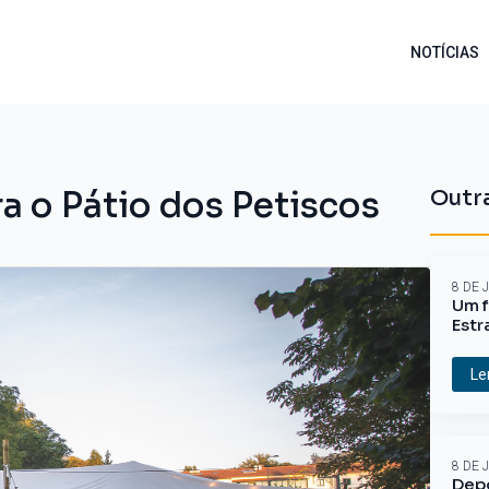
NOTÍCIAS
a o Pátio dos Petiscos
Outra
8 DE 
Um f
Estr
Le
8 DE 
Depo