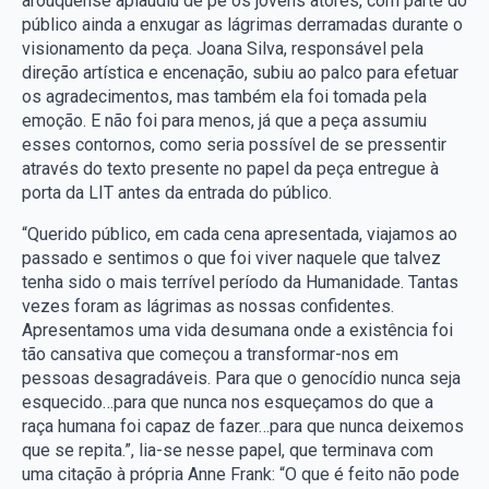
arouquense aplaudiu de pé os jovens atores, com parte do
público ainda a enxugar as lágrimas derramadas durante o
visionamento da peça. Joana Silva, responsável pela
direção artística e encenação, subiu ao palco para efetuar
os agradecimentos, mas também ela foi tomada pela
emoção. E não foi para menos, já que a peça assumiu
esses contornos, como seria possível de se pressentir
através do texto presente no papel da peça entregue à
porta da LIT antes da entrada do público.
“Querido público, em cada cena apresentada, viajamos ao
passado e sentimos o que foi viver naquele que talvez
tenha sido o mais terrível período da Humanidade. Tantas
vezes foram as lágrimas as nossas confidentes.
Apresentamos uma vida desumana onde a existência foi
tão cansativa que começou a transformar-nos em
pessoas desagradáveis. Para que o genocídio nunca seja
esquecido…para que nunca nos esqueçamos do que a
raça humana foi capaz de fazer…para que nunca deixemos
que se repita.”, lia-se nesse papel, que terminava com
uma citação à própria Anne Frank: “O que é feito não pode