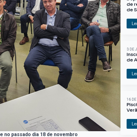
de r
de S
Le
3 DE 
Insc
de A
Le
16 DE
Pisc
Ver
Le
de no passado dia 18 de novembro