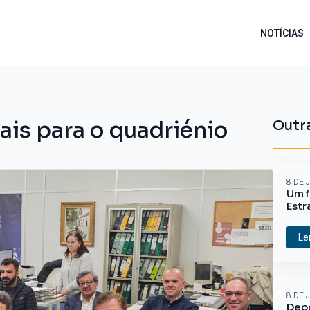
NOTÍCIAS
is para o quadriénio
Outra
8 DE 
Um f
Estr
Le
8 DE 
Depo