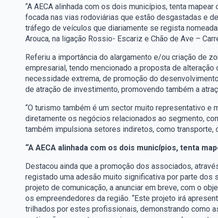
“A AECA alinhada com os dois municípios, tenta mapear
focada nas vias rodoviárias que estão desgastadas e d
tráfego de veículos que diariamente se regista nomeadam
Arouca, na ligação Rossio- Escariz e Chão de Ave – Carr
Referiu a importância do alargamento e/ou criação de zon
empresarial, tendo mencionado a proposta de alteração
necessidade extrema, de promoção do desenvolvimento 
de atração de investimento, promovendo também a atraçã
“O turismo também é um sector muito representativo e mu
diretamente os negócios relacionados ao segmento, como
também impulsiona setores indiretos, como transporte, c
“A AECA alinhada com os dois municípios, tenta ma
Destacou ainda que a promoção dos associados, através 
registado uma adesão muito significativa por parte dos
projeto de comunicação, a anunciar em breve, com o obje
os empreendedores da região. “Este projeto irá apresen
trilhados por estes profissionais, demonstrando como a