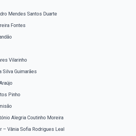
Pedro Mendes Santos Duarte
reira Fontes
randão
res Vilarinho
da Silva Guimarães
Araújo
ntos Pinho
amisão
tónio Alegria Coutinho Moreira
r – Vânia Sofia Rodrigues Leal