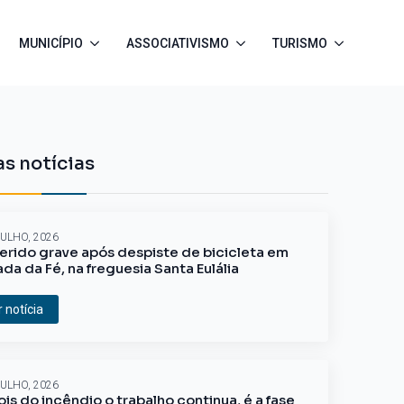
MUNICÍPIO
ASSOCIATIVISMO
TURISMO
s notícias
JULHO, 2026
erido grave após despiste de bicicleta em
ada da Fé, na freguesia Santa Eulália
r notícia
JULHO, 2026
is do incêndio o trabalho continua, é a fase