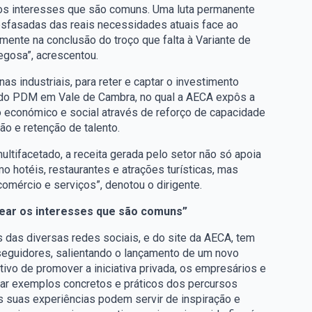
 os interesses que são comuns. Uma luta permanente
esfasadas das reais necessidades atuais face ao
ente na conclusão do troço que falta à Variante de
egosa”, acrescentou.
as industriais, para reter e captar o investimento
 do PDM em Vale de Cambra, no qual a AECA expôs a
económico e social através de reforço de capacidade
o e retenção de talento.
ltifacetado, a receita gerada pelo setor não só apoia
 hotéis, restaurantes e atrações turísticas, mas
omércio e serviços”, denotou o dirigente.
pear os interesses que são comuns”
das diversas redes sociais, e do site da AECA, tem
 seguidores, salientando o lançamento de um novo
tivo de promover a iniciativa privada, os empresários e
tar exemplos concretos e práticos dos percursos
s suas experiências podem servir de inspiração e