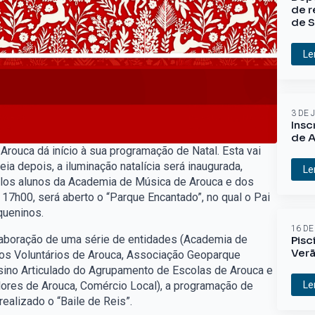
de r
de S
Le
3 DE 
Insc
de A
rouca dá início à sua programação de Natal. Esta vai
eia depois, a iluminação natalícia será inaugurada,
Le
elos alunos da Academia de Música de Arouca e dos
17h00, será aberto o “Parque Encantado”, no qual o Pai
queninos.
16 DE
laboração de uma série de entidades (Academia de
Pisc
Ver
os Voluntários de Arouca, Associação Geoparque
sino Articulado do Agrupamento de Escolas de Arouca e
Le
ores de Arouca, Comércio Local), a programação de
 realizado o “Baile de Reis”.