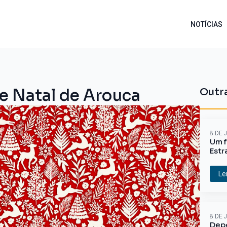
NOTÍCIAS
e Natal de Arouca
Outra
8 DE 
Um f
Estr
Le
8 DE 
Depo