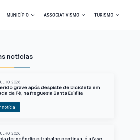
MUNICÍPIO
ASSOCIATIVISMO
TURISMO
s notícias
JULHO, 2026
erido grave após despiste de bicicleta em
ada da Fé, na freguesia Santa Eulália
r notícia
JULHO, 2026
is do incêndio o trabalho continua, é a fase