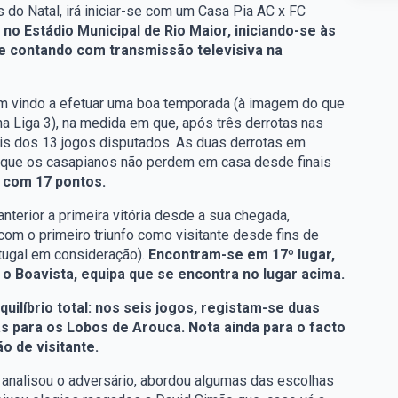
s do Natal, irá iniciar-se com um Casa Pia AC x FC
no Estádio Municipal de Rio Maior, iniciando-se às
 e contando com transmissão televisiva na
tem vindo a efetuar uma boa temporada (à imagem do que
na Liga 3), na medida em que, após três derrotas nas
ois dos 13 jogos disputados. As duas derrotas em
o que os casapianos não perdem em casa desde finais
, com 17 pontos.
nterior a primeira vitória desde a sua chegada,
m o primeiro triunfo como visitante desde fins de
rtugal em consideração).
Encontram-se em 17º lugar,
 Boavista, equipa que se encontra no lugar acima.
ilíbrio total: nos seis jogos, registam-se duas
as para os Lobos de Arouca. Nota ainda para o facto
o de visitante.
 analisou o adversário, abordou algumas das escolhas