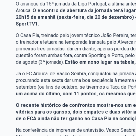
O arranque da 15ª jornada da Liga Portugal, a última ante
Arouca.
O encontro de abertura da jornada terá lugar 
20h15 de amanhã (sexta-feira, dia 20 de dezembro)
SportTV1.
O Casa Pia, treinado pelo jovem técnico João Pereira, 
o treinador efetuara na temporada transata pelo Alverca 
primeiras três jornadas, daí em diante, apenas perdeu d
questão foram ambas fora, contra Sporting e Porto, pel
de agosto (3ª jornada).
Estão em nono lugar na tabela
Já o FC Arouca, de Vasco Seabra, conquistou na jornada a
procurando esta sexta dar uma boa sequência à mesma co
setembro (ou fins de outubro, se tivermos a Taça de Po
um acima do último, com 11 pontos, os mesmos que o
O recente histórico de confrontos mostra-nos um equ
vitórias para os gansos, dois empates e duas vitóri
de o FCA ainda não ter ganho ao Casa Pia na condiçã
Na conferência de imprensa de antevisão, Vasco Seabra