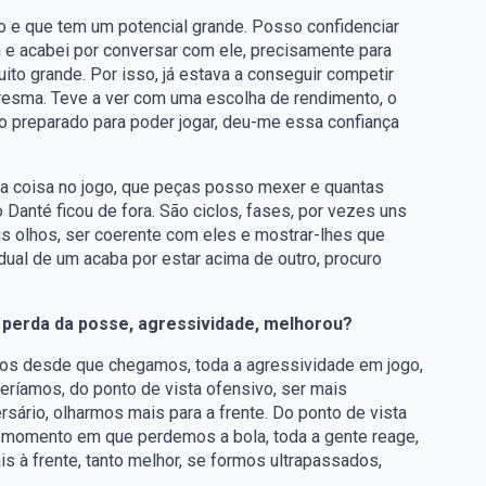
o e que tem um potencial grande. Posso confidenciar
n e acabei por conversar com ele, precisamente para
uito grande. Por isso, já estava a conseguir competir
resma. Teve a ver com uma escolha de rendimento, o
o preparado para poder jogar, deu-me essa confiança
ma coisa no jogo, que peças posso mexer e quantas
 Danté ficou de fora. São ciclos, fases, por vezes uns
s olhos, ser coerente com eles e mostrar-lhes que
ual de um acaba por estar acima de outro, procuro
à perda da posse, agressividade, melhorou?
mos desde que chegamos, toda a agressividade em jogo,
ríamos, do ponto de vista ofensivo, ser mais
sário, olharmos mais para a frente. Do ponto de vista
o momento em que perdemos a bola, toda a gente reage,
s à frente, tanto melhor, se formos ultrapassados,