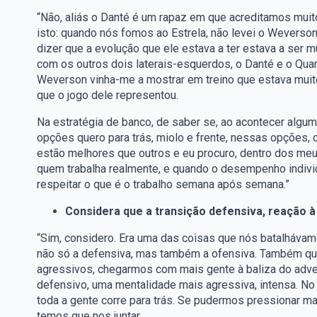
“Não, aliás o Danté é um rapaz em que acreditamos muit
isto: quando nós fomos ao Estrela, não levei o Weverso
dizer que a evolução que ele estava a ter estava a ser m
com os outros dois laterais-esquerdos, o Danté e o Qua
Weverson vinha-me a mostrar em treino que estava muit
que o jogo dele representou.
Na estratégia de banco, de saber se, ao acontecer algu
opções quero para trás, miolo e frente, nessas opções, o
estão melhores que outros e eu procuro, dentro dos meu
quem trabalha realmente, e quando o desempenho individ
respeitar o que é o trabalho semana após semana.”
Considera que a transição defensiva, reação 
“Sim, considero. Era uma das coisas que nós batalháva
não só a defensiva, mas também a ofensiva. Também que
agressivos, chegarmos com mais gente à baliza do adver
defensivo, uma mentalidade mais agressiva, intensa. N
toda a gente corre para trás. Se pudermos pressionar mai
temos que nos juntar.