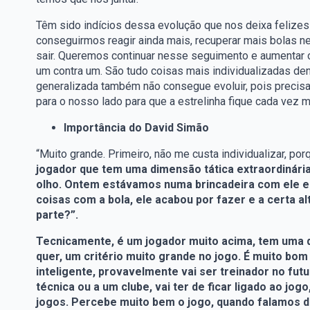
Têm sido indícios dessa evolução que nos deixa felizes 
conseguirmos reagir ainda mais, recuperar mais bolas ne
sair. Queremos continuar nesse seguimento e aumentar os 
um contra um. São tudo coisas mais individualizadas den
generalizada também não consegue evoluir, pois preci
para o nosso lado para que a estrelinha fique cada vez m
Importância do David Simão
“Muito grande. Primeiro, não me custa individualizar, po
jogador que tem uma dimensão tática extraordinária.
olho. Ontem estávamos numa brincadeira com ele e 
coisas com a bola, ele acabou por fazer e a certa a
parte?”.
Tecnicamente, é um jogador muito acima, tem uma 
quer, um critério muito grande no jogo. É muito bo
inteligente, provavelmente vai ser treinador no futu
técnica ou a um clube, vai ter de ficar ligado ao jo
jogos. Percebe muito bem o jogo, quando falamos d