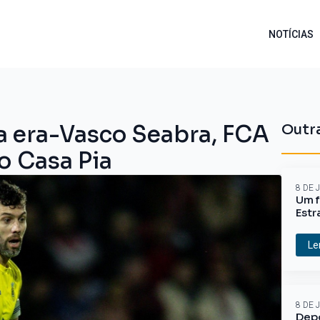
NOTÍCIAS
da era-Vasco Seabra, FCA
Outra
o Casa Pia
8 DE 
Um f
Estr
Le
8 DE 
Depo