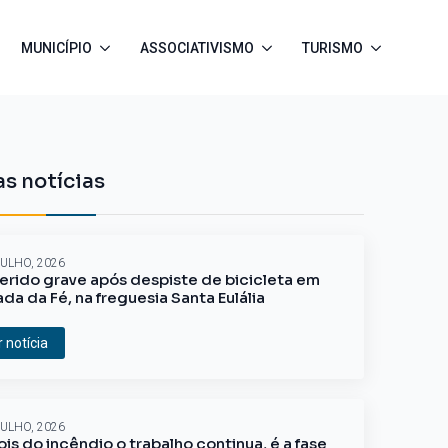
MUNICÍPIO
ASSOCIATIVISMO
TURISMO
s notícias
JULHO, 2026
erido grave após despiste de bicicleta em
ada da Fé, na freguesia Santa Eulália
r notícia
JULHO, 2026
is do incêndio o trabalho continua, é a fase