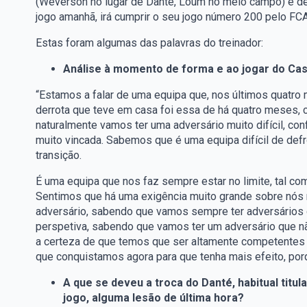
(Weverson no lugar de Danté, Loum no meio campo) e de
jogo amanhã, irá cumprir o seu jogo número 200 pelo FCA
Estas foram algumas das palavras do treinador:
Análise à momento de forma e ao jogar do Cas
“Estamos a falar de uma equipa que, nos últimos quatro
derrota que teve em casa foi essa de há quatro meses, co
naturalmente vamos ter uma adversário muito difícil, con
muito vincada. Sabemos que é uma equipa difícil de defr
transição.
É uma equipa que nos faz sempre estar no limite, tal co
Sentimos que há uma exigência muito grande sobre nós 
adversário, sabendo que vamos sempre ter adversários 
perspetiva, sabendo que vamos ter um adversário que nã
a certeza de que temos que ser altamente competentes 
que conquistamos agora para que tenha mais efeito, por
A que se deveu a troca do Danté, habitual titul
jogo, alguma lesão de última hora?