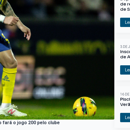
de r
de S
Le
3 DE 
Insc
de A
Le
16 DE
Pisc
Ver
Le
 fará o jogo 200 pelo clube