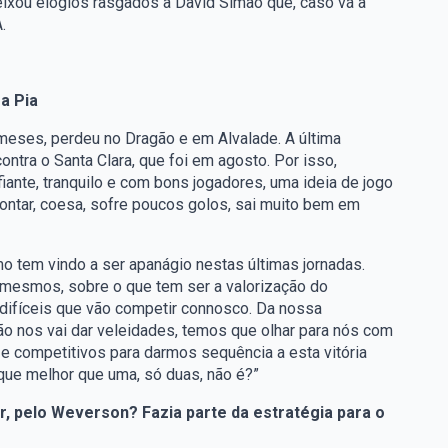
ixou elogios rasgados a David Simão que, caso vá a
.
a Pia
 meses, perdeu no Dragão e em Alvalade. A última
ntra o Santa Clara, que foi em agosto. Por isso,
fiante, tranquilo e com bons jogadores, uma ideia de jogo
ontar, coesa, sofre poucos golos, sai muito bem em
mo tem vindo a ser apanágio nestas últimas jornadas.
mesmos, sobre o que tem ser a valorização do
difíceis que vão competir connosco. Da nossa
o nos vai dar veleidades, temos que olhar para nós com
e competitivos para darmos sequência a esta vitória
que melhor que uma, só duas, não é?”
ar, pelo Weverson? Fazia parte da estratégia para o