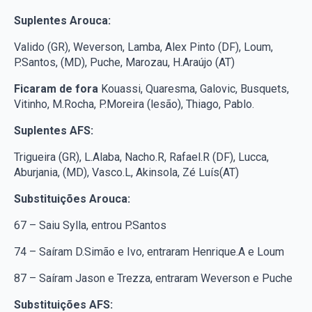
Suplentes Arouca:
Valido (GR), Weverson, Lamba, Alex Pinto (DF), Loum,
P.Santos, (MD), Puche, Marozau, H.Araújo (AT)
Ficaram de fora
Kouassi, Quaresma, Galovic, Busquets,
Vitinho, M.Rocha, P.Moreira (lesão), Thiago, Pablo.
Suplentes AFS:
Trigueira (GR), L.Alaba, Nacho.R, Rafael.R (DF), Lucca,
Aburjania, (MD), Vasco.L, Akinsola, Zé Luís(AT)
Substituições Arouca:
67 – Saiu Sylla, entrou P.Santos
74 – Saíram D.Simão e Ivo, entraram Henrique.A e Loum
87 – Saíram Jason e Trezza, entraram Weverson e Puche
Substituições AFS: