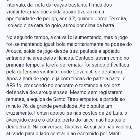
intervalo, dar nota da reação bastante tímida dos
visitantes, mas que ainda assim tiveram uma
oportunidade de perigo, aos 37’, quando Jorge Teixeira,
isolado e na cara do golo, atirou por cima da barra.
No segundo tempo, a chuva foi aumentando, mas o jogo
foi-se mantendo igual: bola maioritariamente na posse do
Arouca, saída de jogo desde trás, pautada e apoiada,
entrando na área pelos flancos. Contudo, assim como no
primeiro tempo, a tarefa de rematar foi sendo dificultada
pela defensiva visitante, onde Devenich se destacou.
Após a hora de jogo, e já com trocas de parte a parte, o
AFS foi crescendo no encontro e testando a solidez
defensiva dos arouquenses. Mesmo sem registarem
remates, a equipa de Santo Tirso empatou a partida ao
minuto 76, de grande penalidade. Ao disputar um
cruzamento, Fontán apoiou-se nas costas de Zé Luís, o
avançado caiu e o árbitro, perto do lance, não hesitou e
deu penálti. Na conversão, Gustavo Assunção não vacilou,
atirando para o lado contrário ao escolhido por Mantl.