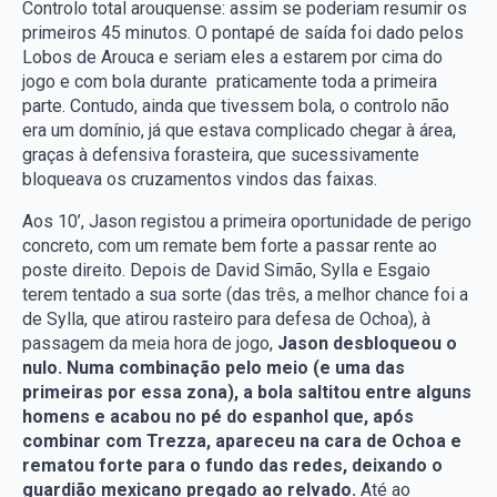
Controlo total arouquense: assim se poderiam resumir os
primeiros 45 minutos. O pontapé de saída foi dado pelos
Lobos de Arouca e seriam eles a estarem por cima do
jogo e com bola durante praticamente toda a primeira
parte. Contudo, ainda que tivessem bola, o controlo não
era um domínio, já que estava complicado chegar à área,
graças à defensiva forasteira, que sucessivamente
bloqueava os cruzamentos vindos das faixas.
Aos 10’, Jason registou a primeira oportunidade de perigo
concreto, com um remate bem forte a passar rente ao
poste direito. Depois de David Simão, Sylla e Esgaio
terem tentado a sua sorte (das três, a melhor chance foi a
de Sylla, que atirou rasteiro para defesa de Ochoa), à
passagem da meia hora de jogo,
Jason desbloqueou o
nulo. Numa combinação pelo meio (e uma das
primeiras por essa zona), a bola saltitou entre alguns
homens e acabou no pé do espanhol que, após
combinar com Trezza, apareceu na cara de Ochoa e
rematou forte para o fundo das redes, deixando o
guardião mexicano pregado ao relvado.
Até ao