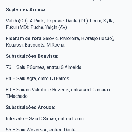
Suplentes Arouca:
Valido(GR); A.Pinto, Popovic, Danté (DF); Loum, Sylla,
Fukui (MD); Puche, Yalçin (AV)
Ficaram de fora
Galovic, P.Moreira, H.Araújo (lesão),
Kouassi, Busquets, M.Rocha.
Substituições Boavista:
76 – Saiu P.Gomes, entrou G.Almeida
84 – Saiu Agra, entrou J.Barros
89 – Saíram Vukotic e Bozenik, entraram I.Camara e
T.Machado
Substituições Arouca:
Intervalo – Saiu D.Simão, entrou Loum
55 – Saiu Weverson, entrou Danté