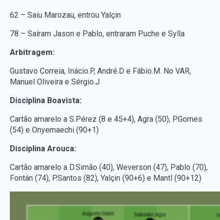
62 – Saiu Marozau, entrou Yalçin
78 – Saíram Jason e Pablo, entraram Puche e Sylla
Arbitragem:
Gustavo Correia, Inácio.P, André.D e Fábio.M. No VAR,
Manuel Oliveira e Sérgio.J
Disciplina Boavista:
Cartão amarelo a S.Pérez (8 e 45+4), Agra (50), P.Gomes
(54) e Onyemaechi (90+1)
Disciplina Arouca:
Cartão amarelo a D.Simão (40), Weverson (47), Pablo (70),
Fontán (74), P.Santos (82), Yalçin (90+6) e Mantl (90+12)