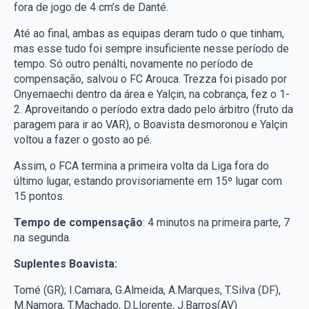
fora de jogo de 4 cm’s de Danté.
Até ao final, ambas as equipas deram tudo o que tinham,
mas esse tudo foi sempre insuficiente nesse período de
tempo. Só outro penálti, novamente no período de
compensação, salvou o FC Arouca. Trezza foi pisado por
Onyemaechi dentro da área e Yalçin, na cobrança, fez o 1-
2. Aproveitando o período extra dado pelo árbitro (fruto da
paragem para ir ao VAR), o Boavista desmoronou e Yalçin
voltou a fazer o gosto ao pé.
Assim, o FCA termina a primeira volta da Liga fora do
último lugar, estando provisoriamente em 15º lugar com
15 pontos.
Tempo de compensação
: 4 minutos na primeira parte, 7
na segunda.
Suplentes Boavista:
Tomé (GR); I.Camara, G.Almeida, A.Marques, T.Silva (DF),
M.Namora, T.Machado, D.Llorente, J.Barros(AV)