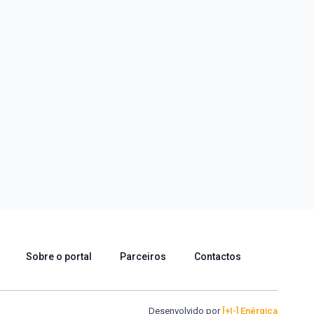
Sobre o portal
Parceiros
Contactos
Desenvolvido por
[+|-] Enérgica