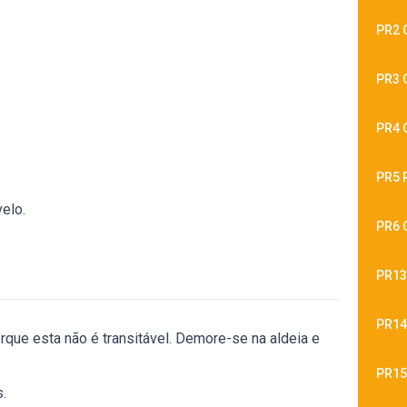
PR2 
PR3 
PR4 
PR5 
elo.
PR6 
PR13
PR14
rque esta não é transitável. Demore-se na aldeia e
PR15
.