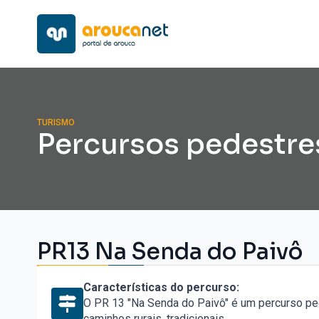
TURISMO
Percursos pedestre
PR13 Na Senda do Paivô
Características do percurso:
O PR 13 "Na Senda do Paivô" é um percurso pe
caminhos rurais, tradicionais.